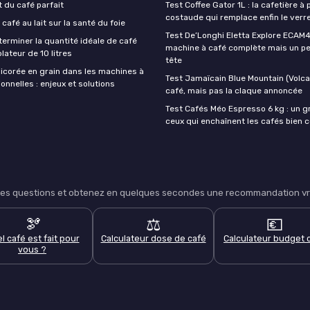
t du café parfait
Test Coffee Gator 1L : la cafetière à 
costaude qui remplace enfin le verre
 café au lait sur la santé du foie
Test De’Longhi Eletta Explore ECAM45
rminer la quantité idéale de café
machine à café complète mais un pe
lateur de 10 litres
tête
hicorée en grain dans les machines à
Test Jamaïcain Blue Mountain (Volcan
onnelles : enjeux et solutions
café, mais pas la claque annoncée
Test Cafés Méo Espresso 6 kg : un g
ceux qui enchaînent les cafés bien 
lques questions et obtenez en quelques secondes une recommandation vra
🫘
⚖️
💶
l café est fait pour
Calculateur dose de café
Calculateur budget 
vous ?