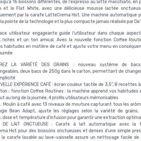
usqu'à 16 boissons différentes, de l'expresso au latte macchiato, en 
no et le Flat White, avec une délicieuse mousse lactée onctueus
uement par la carafe LatteCrema Hot. Une machine automatique po
 la pointe de la technologie et la plus compacte jamais réalisée par De'
ace utilisateur engageante guide l'utilisateur dans chaque aspec
 riches et un ton amical. Avec la nouvelle fonction Coffee Routin
s habitudes en matière de café et ajuste votre menu en conséque
journée
REZ LA VARIÉTÉ DES GRAINS : nouveau système de bacs
ngeables, deux bacs de 250g dans le carton, permettant de changer
mplicité
ELLE EXPÉRIENCE CAFÉ : écran couleur tactile de 3,5", 8 recettes à 
ton ; fonction Coffee Routines : la machine apprend vos habitudes e
t au long de la journée, 4 profils utilisateurs mémorisables
: Moulin à café avec 13 niveaux de mouture capturant tous les arôm
gie Bean Adapt, ajuste les réglages selon la variété de grains, 
 dose et température d'infusion pour garantir une extraction optima
 DE LAIT ONCTUEUSE : Carafe à lait automatique avec la te
ema Hot pour des boissons onctueuses et denses d'une simple pres
 la carafe lavable au lave-vaisselle assure un nettoyage facile de