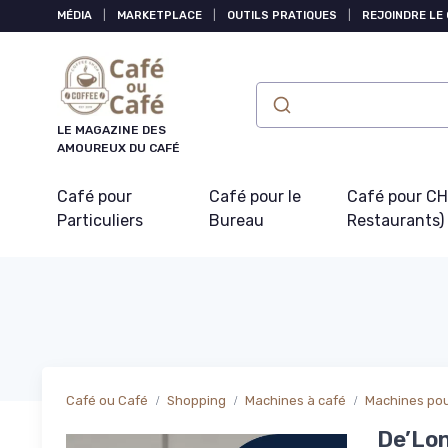
Panneau de gestion des cookies
MÉDIA
|
MARKETPLACE
|
OUTILS PRATIQUES
|
REJOINDRE LE
LE MAGAZINE DES
AMOUREUX DU CAFÉ
Café pour
Café pour le
Café pour CHR
Particuliers
Bureau
Restaurants)
Café ou Café
Shopping
Machines à café
Machines pour
De’Lon