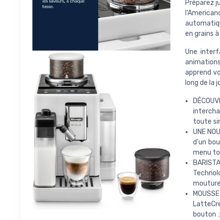
Préparez j
l'America
automatiq
en grains à
Une interf
animations
apprend vo
long de la 
DÉCOUV
intercha
toute si
UNE NOUV
d'un bou
menu tou
BARISTA 
Technolo
mouture,
MOUSSE
LatteCr
bouton ;