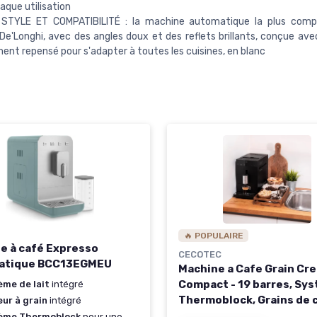
aque utilisation
 STYLE ET COMPATIBILITÉ : la machine automatique la plus comp
'Longhi, avec des angles doux et des reflets brillants, conçue ave
ent repensé pour s'adapter à toutes les cuisines, en blanc
🔥 POPULAIRE
e à café Expresso
CECOTEC
atique BCC13EGMEU
Machine a Cafe Grain C
Compact - 19 barres, Sy
ème de lait
intégré
Thermoblock, Grains de 
ur à grain
intégré
fraîchement moulus ave
ème Thermoblock
pour une