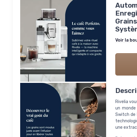
Autom
Enregi
Grains
Systèm
Voir la bo
Descri
Rivelia vo
un monde 
Switch de 
technologie
une extrac