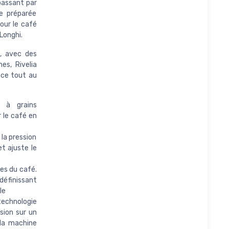
passant par
e préparée
ur le café
Longhi.
t, avec des
es, Rivelia
nce tout au
 à grains
 le café en
la pression
t ajuste le
es du café.
définissant
le
chnologie
sion sur un
 la machine