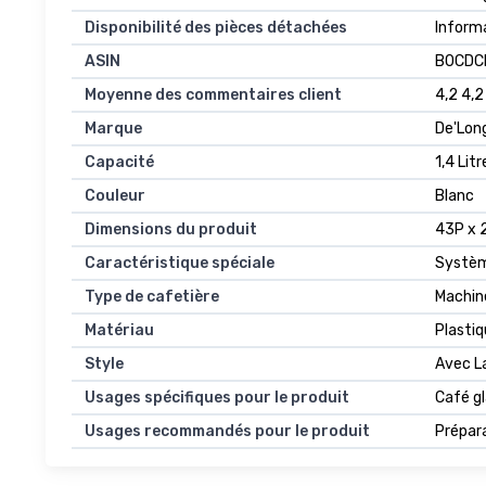
Disponibilité des pièces détachées
‎Inform
ASIN
B0CDC
Moyenne des commentaires client
4,2 4,2
Marque
De'Lon
Capacité
1,4 Litr
Couleur
Blanc
Dimensions du produit
43P x 
Caractéristique spéciale
Système
Type de cafetière
Machin
Matériau
Plasti
Style
Avec L
Usages spécifiques pour le produit
Café gl
Usages recommandés pour le produit
Prépar