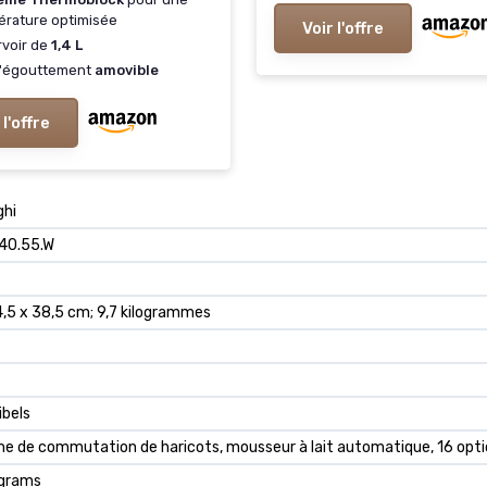
rature optimisée
Plug&Play, Réservoir de 
Voir l'offre
150gr avec moulin, 1,1 L d
voir de
1,4 L
d'égouttement
amovible
 l'offre
ghi
40.55.W
4,5 x 38,5 cm; 9,7 kilogrammes
ibels
e de commutation de haricots, mousseur à lait automatique, 16 options
lograms