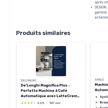
après ch
DESIGN,
gamme De
entièrem
Produits similaires
SMEG
DELONGHI
Machin
De’Longhi Magnifica Plus -
Autom
Perfetto Machine à Café
Automatique avec LatteCrema
＋
Syst
Mousseur à Lait Automatique,
＋
Broye
★★★★★
★★★★★
4,2/5
—
857 avis
18 Boissons en une Seule
＋
Syst