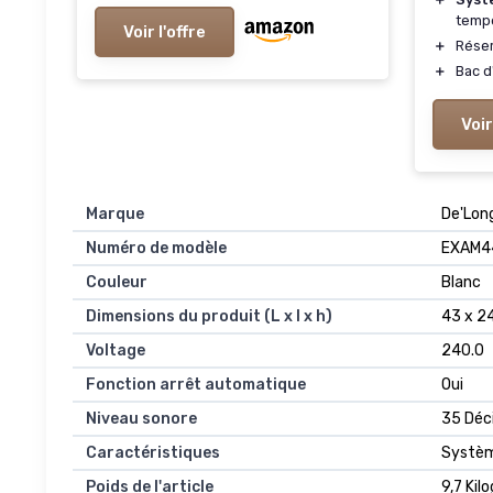
Touche, Écran Touch Couleurs,
tempé
Voir l'offre
Argent et Noir
＋
Réser
(ECAM322.70.SB) 18 Boissons
＋
Bac 
Argent
Voir
Marque
‎De'Lon
Numéro de modèle
‎EXAM4
Couleur
‎Blanc
Dimensions du produit (L x l x h)
‎43 x 2
Voltage
‎240.0
Fonction arrêt automatique
‎Oui
Niveau sonore
‎35 Déc
Caractéristiques
‎Systèm
Poids de l'article
‎9,7 Ki