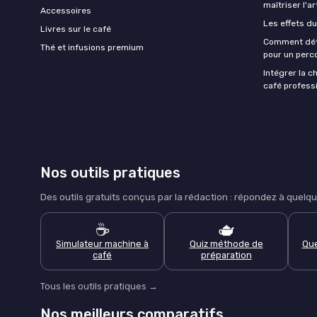
maîtriser l'ar
Accessoires
Les effets du
Livres sur le café
Comment déte
Thé et infusions premium
pour un perco
Intégrer la c
café professi
Nos outils pratiques
Des outils gratuits conçus par la rédaction : répondez à que
☕
🫖
Simulateur machine à
Quiz méthode de
Que
café
préparation
Tous les outils pratiques →
Nos meilleurs comparatifs