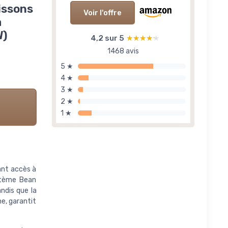
issons
Voir l'offre
à
W)
4,2 sur 5
★★★★★
★★★★★
1468 avis
5 ★
4 ★
3 ★
2 ★
1 ★
ant accès à
stème Bean
ndis que la
ne, garantit