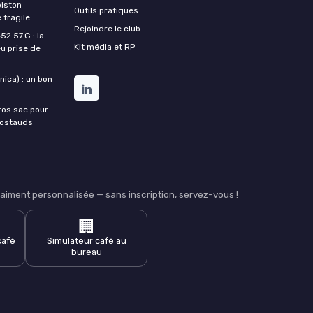
piston
Outils pratiques
 fragile
Rejoindre le club
2.57.G : la
Kit média et RP
u prise de
ica) : un bon
ros sac pour
costauds
iment personnalisée — sans inscription, servez-vous !
🏢
café
Simulateur café au
bureau