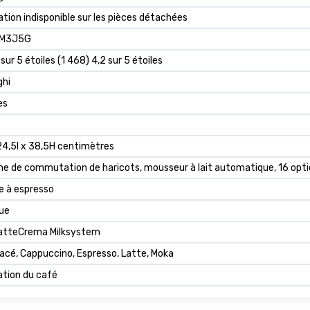
ation indisponible sur les pièces détachées
M3J5G
 sur 5 étoiles (1 468) 4,2 sur 5 étoiles
ghi
es
24,5l x 38,5H centimètres
 de commutation de haricots, mousseur à lait automatique, 16 options 
e à espresso
que
atteCrema Milksystem
acé, Cappuccino, Espresso, Latte, Moka
ation du café