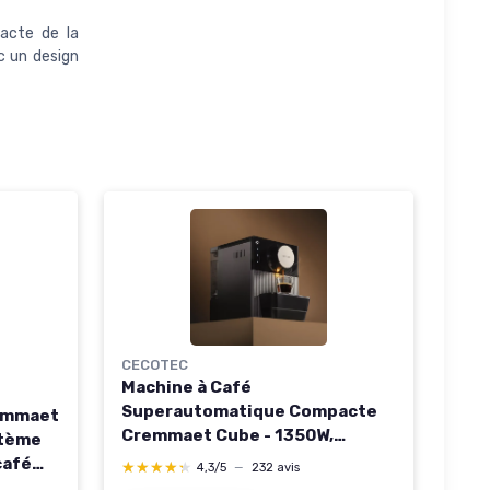
acte de la
c un design
CECOTEC
Machine à Café
Superautomatique Compacte
remmaet
Cremmaet Cube - 1350W,
stème
Système de Pressage 10g,
café
★★★★★
★★★★★
4,3/5
—
232 avis
Système de Pré-Infusion, 19
c