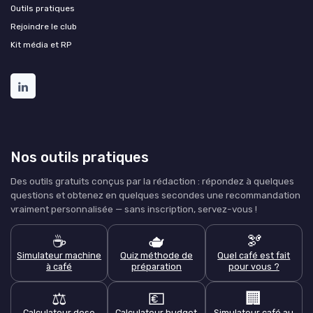
Outils pratiques
Rejoindre le club
Kit média et RP
Nos outils pratiques
Des outils gratuits conçus par la rédaction : répondez à quelques
questions et obtenez en quelques secondes une recommandation
vraiment personnalisée — sans inscription, servez-vous !
☕
🫖
🫘
Simulateur machine
Quiz méthode de
Quel café est fait
à café
préparation
pour vous ?
⚖️
💶
🏢
Calculateur dose
Calculateur budget
Simulateur café au