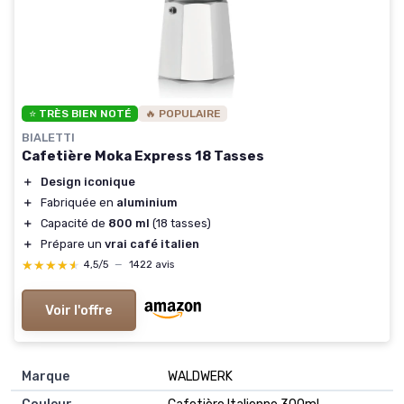
⭐ TRÈS BIEN NOTÉ
🔥 POPULAIRE
BIALETTI
Cafetière Moka Express 18 Tasses
＋
Design iconique
＋
Fabriquée en
aluminium
＋
Capacité de
800 ml
(18 tasses)
＋
Prépare un
vrai café italien
★★★★★
★★★★★
4,5/5
—
1422 avis
Voir l'offre
Marque
‎WALDWERK