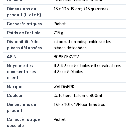
Couleur
‎Cafetière Italienne 300ml
Dimensions du
‎13 x 10 x 19 cm; 715 grammes
produit (L x l x h)
Caractéristiques
‎Pichet
Poids de l'article
‎715 g
Disponibilité des
‎Information indisponible sur les
pièces détachées
pièces détachées
ASIN
B09FZFXVYV
Moyenne des
4,3 4,3 sur 5 étoiles 647 évaluations
commentaires
4,3 sur 5 étoiles
client
Marque
WALDWERK
Couleur
Cafetière Italienne 300ml
Dimensions du
13P x 10l x 19H centimètres
produit
Caractéristique
Pichet
spéciale