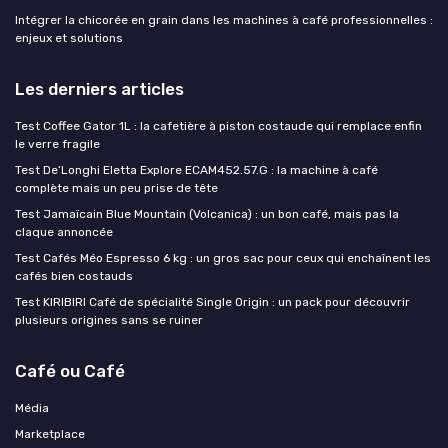
Intégrer la chicorée en grain dans les machines à café professionnelles :
enjeux et solutions
Les derniers articles
Test Coffee Gator 1L : la cafetière à piston costaude qui remplace enfin
le verre fragile
Test De’Longhi Eletta Explore ECAM452.57.G : la machine à café
complète mais un peu prise de tête
Test Jamaïcain Blue Mountain (Volcanica) : un bon café, mais pas la
claque annoncée
Test Cafés Méo Espresso 6 kg : un gros sac pour ceux qui enchaînent les
cafés bien costauds
Test KIRIBIRI Café de spécialité Single Origin : un pack pour découvrir
plusieurs origines sans se ruiner
Café ou Café
Média
Marketplace