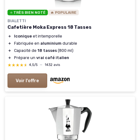
⭐ TRÈS BIEN NOTÉ
🔥 POPULAIRE
BIALETTI
Cafetière Moka Express 18 Tasses
＋
Iconique
et intemporelle
＋
Fabriquée en
aluminium
durable
＋
Capacité de
18 tasses
(800 ml)
＋
Prépare un
vrai café italien
★★★★★
★★★★★
4,5/5
—
1432 avis
Voir l'offre