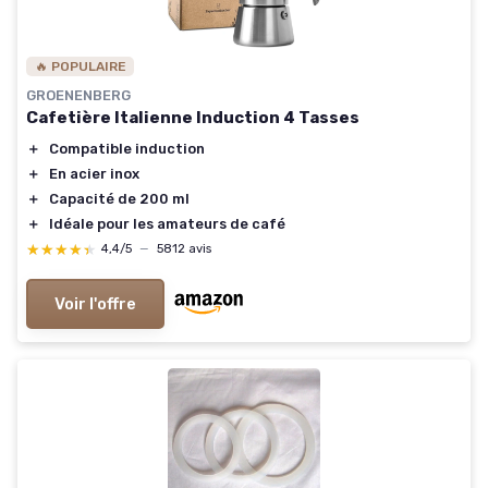
🔥 POPULAIRE
GROENENBERG
Cafetière Italienne Induction 4 Tasses
＋
Compatible induction
＋
En acier inox
＋
Capacité de 200 ml
＋
Idéale pour les amateurs de café
★★★★★
★★★★★
4,4/5
—
5812 avis
Voir l'offre