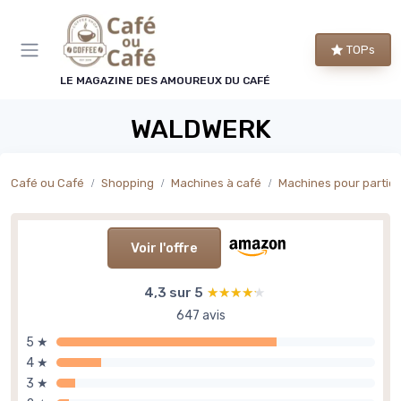
Panneau de gestion des cookies
TOPs
LE MAGAZINE DES AMOUREUX DU CAFÉ
WALDWERK
Café ou Café
Shopping
Machines à café
Machines pour particu
Voir l'offre
4,3 sur 5
★★★★★
★★★★★
647 avis
5 ★
4 ★
3 ★