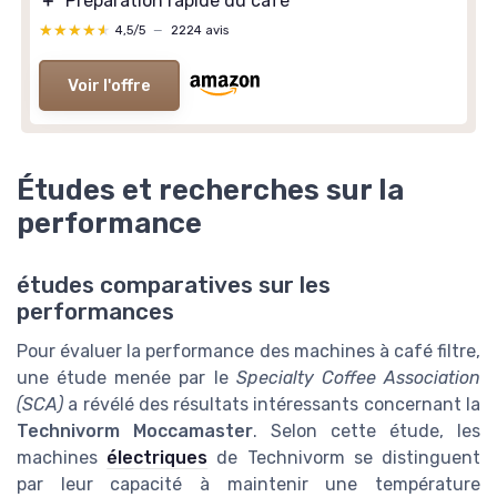
＋
Préparation rapide du café
★★★★★
★★★★★
4,5/5
—
2224 avis
Voir l'offre
Études et recherches sur la
performance
études comparatives sur les
performances
Pour évaluer la performance des machines à café filtre,
une étude menée par le
Specialty Coffee Association
(SCA)
a révélé des résultats intéressants concernant la
Technivorm Moccamaster
. Selon cette étude, les
machines
électriques
de Technivorm se distinguent
par leur capacité à maintenir une température