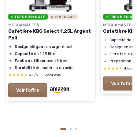
⭐ TRÈS BIEN NOTÉ
🔥 POPULAIRE
⭐ TRÈS BIEN NO
MOCCAMASTER
MOCCAMASTER
Cafetière KBG Select 1.25L Argent
Cafetière KBG 
Poli
＋
Capacité de 1.2
＋
Design élégant
en argent poli
＋
Design en ino
＋
Capacité
de 1.25 litre
＋
Filtre facile à u
＋
Facile à utiliser
avec filtres
＋
Préparation ra
＋
Durabilité
du matériau en acier
★★★★★
★★★★★
4,5/5
★★★★★
★★★★★
4,5/5
—
2224 avis
Voir l'offre
Voir l'offre