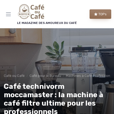
Panneau de gestion des cookies
TOPs
LE MAGAZINE DES AMOUREUX DU CAFÉ
Café ou Café
Café pour le Bureau
Machines à Café Professionne
Café technivorm
moccamaster : la machine à
café filtre ultime pour les
professionnels