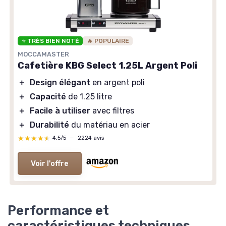
⭐ TRÈS BIEN NOTÉ
🔥 POPULAIRE
MOCCAMASTER
Cafetière KBG Select 1.25L Argent Poli
＋
Design élégant
en argent poli
＋
Capacité
de 1.25 litre
＋
Facile à utiliser
avec filtres
＋
Durabilité
du matériau en acier
★★★★★
★★★★★
4,5/5
—
2224 avis
Voir l'offre
Performance et
caractéristiques techniques