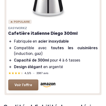
🔥 POPULAIRE
EASYWORKZ
Cafetière italienne Diego 300ml
＋
Fabriquée en
acier inoxydable
＋
Compatible avec
toutes les cuisinières
(induction, gaz)
＋
Capacité de 300ml
pour 4 à 6 tasses
＋
Design élégant
en argenté
★★★★★
★★★★★
4,3/5
—
3387 avis
Voir l'offre