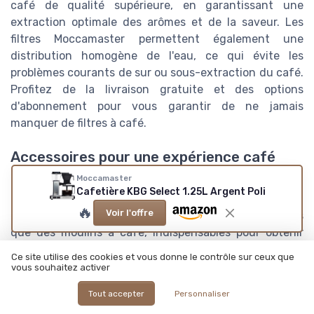
café de qualité supérieure, en garantissant une
extraction optimale des arômes et de la saveur. Les
filtres Moccamaster permettent également une
distribution homogène de l'eau, ce qui évite les
problèmes courants de sur ou sous-extraction du café.
Profitez de la livraison gratuite et des options
d'abonnement pour vous garantir de ne jamais
manquer de filtres à café.
Accessoires pour une expérience café
enrichissante
Moccamaster
Cafetière KBG Select 1.25L Argent Poli
La Moccamaster ne se contente pas de produire un
🔥
Voir l'offre
excellent café. Elle propose aussi des accessoires tels
que des moulins à café, indispensables pour obtenir
une mouture parfaite juste avant la préparation. Optez
Ce site utilise des cookies et vous donne le contrôle sur ceux que
aussi pour des brosses spécifiques pour l'entretien
vous souhaitez activer
régulier de votre cafetière filtre, garantissant une
Tout accepter
Personnaliser
longue durée de vie à vos
machines café
. L'usage de