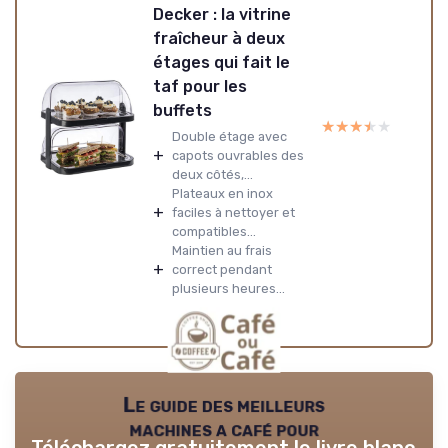
Decker : la vitrine
fraîcheur à deux
étages qui fait le
taf pour les
buffets
★★★★★
★★★★★
Double étage avec
+
capots ouvrables des
deux côtés,...
Plateaux en inox
+
faciles à nettoyer et
compatibles...
Maintien au frais
+
correct pendant
plusieurs heures...
Le guide des meilleurs
machines a café pour