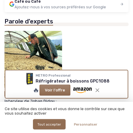
Café ou Café
Ajoutez-nous à vos sources préférées sur Google
Parole d'experts
METRO Professional
Réfrigérateur à boissons GPC1088
🔥
Voir l'offre
•
27/05/2026
Interview
Interview de Johan Didou :
Les coulisses d'un
Ce site utilise des cookies et vous donne le contrôle sur ceux que
torréfacteur : développer
vous souhaitez activer
une marque artisanale
Tout accepter
Personnaliser
Les plus lus