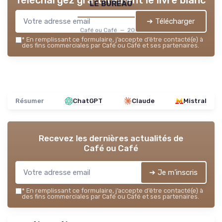
Téléchargez gratuitement le livre blanc
le bureau
➔ Télécharger
Café ou Café — 2026
*
En remplissant ce formulaire, j’accepte d’être contacté(e) à
des fins commerciales par Café ou Café et ses partenaires.
Résumer
ChatGPT
Claude
Mistral
Recevez les dernières actualités de
Café ou Café
➔ Je m'inscris
*
En remplissant ce formulaire, j’accepte d’être contacté(e) à
des fins commerciales par Café ou Café et ses partenaires.