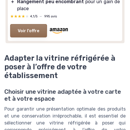
＋
Rangement peu encombrant
pour un gain de
place
★★★★★
★★★★★
4,1/5
—
995 avis
Voir l'offre
Adapter la vitrine réfrigérée à
poser à l’offre de votre
établissement
Choisir une vitrine adaptée à votre carte
et à votre espace
Pour garantir une présentation optimale des produits
et une conservation irréprochable, il est essentiel de
sélectionner une vitrine réfrigérée à poser qui
corresponde précisément à l’offre de votre