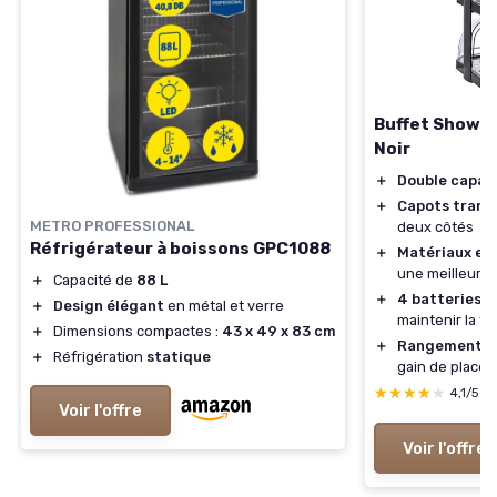
Buffet Showca
Noir
＋
Double capa
c
＋
Capots trans
METRO PROFESSIONAL
deux côtés
Réfrigérateur à boissons GPC1088
＋
Matériaux en 
une meilleure 
＋
Capacité de
88 L
＋
4 batteries 
＋
Design élégant
en métal et verre
maintenir la t
＋
Dimensions compactes :
43 x 49 x 83 cm
＋
Rangement p
＋
Réfrigération
statique
gain de place
★★★★★
★★★★★
4,1/5
—
Voir l'offre
Voir l'offre