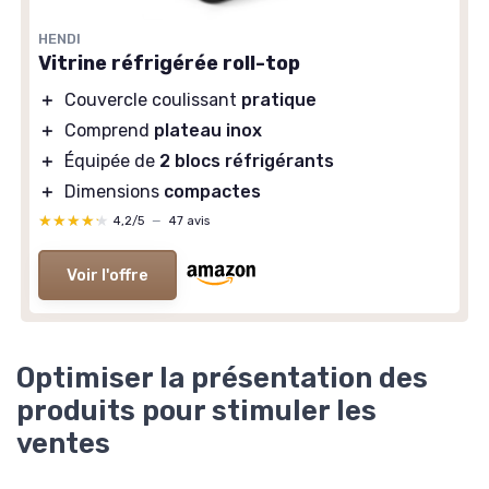
HENDI
Vitrine réfrigérée roll-top
＋
Couvercle coulissant
pratique
＋
Comprend
plateau inox
＋
Équipée de
2 blocs réfrigérants
＋
Dimensions
compactes
★★★★★
★★★★★
4,2/5
—
47 avis
Voir l'offre
Optimiser la présentation des
produits pour stimuler les
ventes