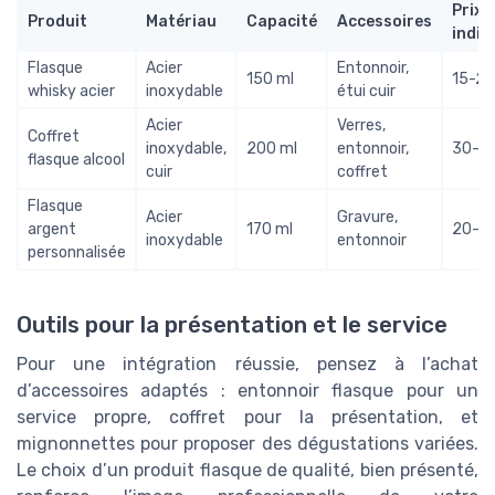
Prix
Produit
Matériau
Capacité
Accessoires
indic
Flasque
Acier
Entonnoir,
150 ml
15-25
whisky acier
inoxydable
étui cuir
Acier
Verres,
Coffret
inoxydable,
200 ml
entonnoir,
30-5
flasque alcool
cuir
coffret
Flasque
Acier
Gravure,
argent
170 ml
20-3
inoxydable
entonnoir
personnalisée
Outils pour la présentation et le service
Pour une intégration réussie, pensez à l’achat
d’accessoires adaptés : entonnoir flasque pour un
service propre, coffret pour la présentation, et
mignonnettes pour proposer des dégustations variées.
Le choix d’un produit flasque de qualité, bien présenté,