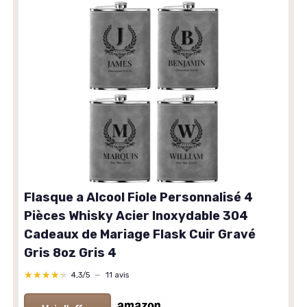
Flasque a Alcool Fiole Personnalisé 4
Pièces Whisky Acier Inoxydable 304
Cadeaux de Mariage Flask Cuir Gravé
Gris 8oz Gris 4
★★★★★
★★★★★
4,3/5
—
11 avis