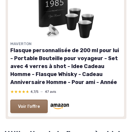
MAVERTON
Flasque personnalisée de 200 ml pour lui
- Portable Bouteille pour voyageur - Set
avec 4 verres à shot - Idee Cadeau
Homme - Flasque Whisky - Cadeau
Anniversaire Homme - Pour ami - Année
★★★★★
★★★★★
4,7/5
—
47 avis
Voir l'offre