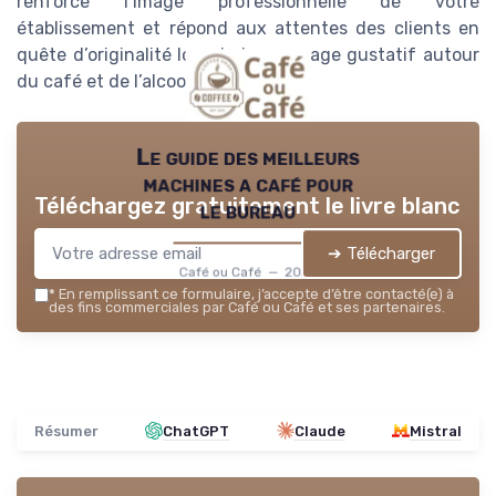
renforce l’image professionnelle de votre
établissement et répond aux attentes des clients en
quête d’originalité lors de leur voyage gustatif autour
du café et de l’alcool.
Le guide des meilleurs
machines a café pour
Téléchargez gratuitement le livre blanc
le bureau
➔ Télécharger
Café ou Café — 2026
*
En remplissant ce formulaire, j’accepte d’être contacté(e) à
des fins commerciales par Café ou Café et ses partenaires.
Résumer
ChatGPT
Claude
Mistral