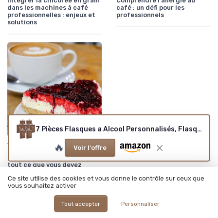
Intégrer la chicorée en grain
Comprendre l'allergie au
dans les machines à café
café : un défi pour les
professionnelles : enjeux et
professionnels
solutions
7 Pièces Flasques a Alcool Personnalisés, Flasques Whisky en Inox 304 8oz/227ml Personnalisables pour EVG, Flasque de Mariage Personnalisés pour les Garçons D'Honneur et les Témoins (Marron) Marron 7
•
🔥
Tendances et Innovations CHR
12/06/2025
Voir l'offre
Café de paris mousseux :
tout ce que vous devez
savoir
Ce site utilise des cookies et vous donne le contrôle sur ceux que
vous souhaitez activer
À lire aussi
Tout accepter
Personnaliser