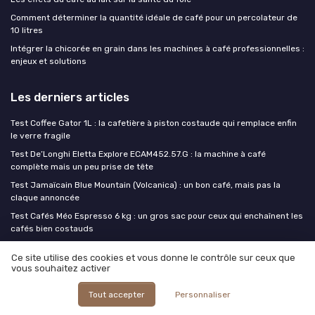
Comment déterminer la quantité idéale de café pour un percolateur de
10 litres
Intégrer la chicorée en grain dans les machines à café professionnelles :
enjeux et solutions
Les derniers articles
Test Coffee Gator 1L : la cafetière à piston costaude qui remplace enfin
le verre fragile
Test De’Longhi Eletta Explore ECAM452.57.G : la machine à café
complète mais un peu prise de tête
Test Jamaïcain Blue Mountain (Volcanica) : un bon café, mais pas la
claque annoncée
Test Cafés Méo Espresso 6 kg : un gros sac pour ceux qui enchaînent les
cafés bien costauds
Test KIRIBIRI Café de spécialité Single Origin : un pack pour découvrir
Ce site utilise des cookies et vous donne le contrôle sur ceux que
plusieurs origines sans se ruiner
vous souhaitez activer
Café ou Café
Tout accepter
Personnaliser