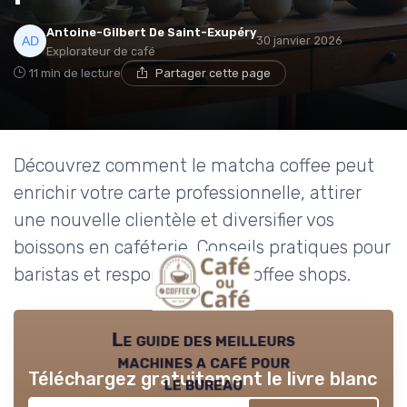
→ Je rejoins le club
Antoine-Gilbert De Saint-Exupéry
30 janvier 2026
Explorateur de café
11 min de lecture
Partager cette page
* En rejoignant le club, j'accepte de recevoir les emails
de Café ou Café et les offres de ses partenaires.
Non merci, peut-être plus tard
Découvrez comment le matcha coffee peut
enrichir votre carte professionnelle, attirer
une nouvelle clientèle et diversifier vos
boissons en caféterie. Conseils pratiques pour
baristas et responsables de coffee shops.
Le guide des meilleurs
machines a café pour
Téléchargez gratuitement le livre blanc
le bureau