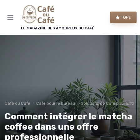
Panneau de gestion des cookies
×
TOPs
LE CLUB CAFÉ OU CAFÉ
LE MAGAZINE DES AMOUREUX DU CAFÉ
Rejoignez le club des
amoureux du café !
Chaque semaine, nos meilleures sélections de
machines et de cafés, les bons plans repérés par
la rédaction et les conseils qui changent vraiment
le goût de votre tasse.
Bons plans
Guides d'achat
Café ou Café
Café pour le Bureau
Solutions de Café pour Entrep
Conseils barista
Avant-première
Comment intégrer le matcha
coffee dans une offre
professionnelle