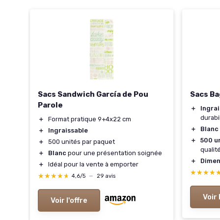
Sacs Sandwich García de Pou
Sacs Ba
Parole
＋
Ingra
ot
durabi
＋
Format pratique 9+4x22 cm
＋
Blanc
＋
Ingraissable
＋
500 u
＋
500 unités par paquet
qualit
＋
Blanc
pour une présentation soignée
＋
Dimen
＋
Idéal pour la vente à emporter
★★★★
★★★★
★★★★★
★★★★★
4,6/5
—
29 avis
es
Voir 
Voir l'offre