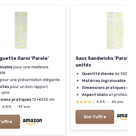
guette Garni 'Parole'
Sacs Sandwichs 'Parole' 
unités
issable
pour une meilleure
lité
＋
Quantité élevée
de 500 uni
pour une présentation élégante
＋
Matériau ingraissable
nités
pour un bon rapport
＋
Dimensions pratiques
de 1
é-prix
＋
Aspect blanc
et professionn
sions pratiques
12+4X35 cm
★★★★★
★★★★★
4,3/5
—
44 avis
★
★
4,8/5
—
49 avis
Voir l'offre
l'offre