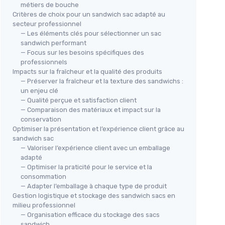
métiers de bouche
Critères de choix pour un sandwich sac adapté au
secteur professionnel
— Les éléments clés pour sélectionner un sac
sandwich performant
— Focus sur les besoins spécifiques des
professionnels
Impacts sur la fraîcheur et la qualité des produits
— Préserver la fraîcheur et la texture des sandwichs :
un enjeu clé
500
Sac
— Qualité perçue et satisfaction client
Par
— Comparaison des matériaux et impact sur la
conservation
Sacs à sandwich en papier - Lot
tés
＋
Optimiser la présentation et l’expérience client grâce au
de 100
＋
sandwich sac
2+4x26 cm
＋
＋
Idéal pour l'
école
— Valoriser l’expérience client avec un emballage
el
＋
adapté
＋
Pratique
pour les déjeuners
— Optimiser la praticité pour le service et la
＋
＋
Parfait
pour les pique-niques
consommation
★★
★★
＋
Usage festif
pour les anniversaires
— Adapter l’emballage à chaque type de produit
＋
Respectueux de l'
environnement
Gestion logistique et stockage des sandwich sacs en
milieu professionnel
— Organisation efficace du stockage des sacs
Voir l'offre
sandwich