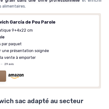
é grain dans une offre professionnelle
et enrichir
s alimentaires.
ich García de Pou Parole
atique 9+4x22 cm
ble
s par paquet
 une présentation soignée
 la vente à emporter
—
29 avis
dwich sac adapté au secteur