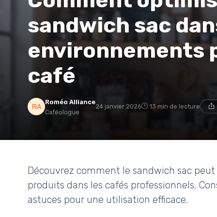
Comment optimiser
sandwich sac dan
environnements p
café
Roméo Alliance
24 janvier 2026
13 min de lecture
Caféologue
Découvrez comment le sandwich sac peut tr
produits dans les cafés professionnels. Con
astuces pour une utilisation efficace.