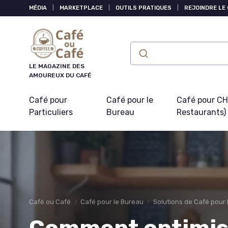
Panneau de gestion des cookies
MÉDIA
|
MARKETPLACE
|
OUTILS PRATIQUES
|
REJOINDRE LE
LE MAGAZINE DES
AMOUREUX DU CAFÉ
Café pour
Café pour le
Café pour CHR
Particuliers
Bureau
Restaurants)
Café ou Café
Café pour le Bureau
Solutions de Café pour 