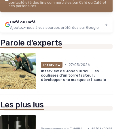
contacté(e) à des fins commerciales par Café ou Café et
ses partenaires.
Café ou Café
Ajoutez-nous à vos sources préférées sur Google
Parole d'experts
•
27/05/2026
Interview
Interview de Johan Didou : Les
coulisses d'un torréfacteur :
développer une marque artisanale
Les plus lus
•
Programmes de Fidélité et Offres d'Entreprise
12/06/2025