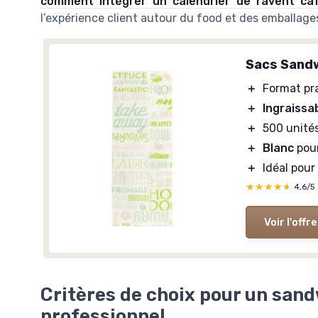
comment intégrer un calendrier de l’avent caf
l’expérience client autour du food et des emballage
Sacs Sandw
＋
Format pr
＋
Ingraissa
＋
500 unité
＋
Blanc
pour
＋
Idéal pour
★★★★★
★★★★★
4,6/5
Voir l'offre
Critères de choix pour un san
professionnel