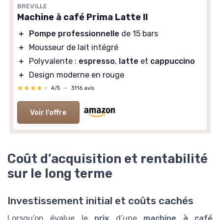
BREVILLE
Machine à café Prima Latte II
＋
Pompe professionnelle
de 15 bars
＋
Mousseur de lait intégré
＋
Polyvalente :
espresso
,
latte
et
cappuccino
＋
Design moderne en rouge
★★★★★
★★★★★
4/5
—
3116 avis
Voir l'offre
Coût d’acquisition et rentabilité
sur le long terme
Investissement initial et coûts cachés
Lorsqu’on évalue le
prix
d’une
machine à café