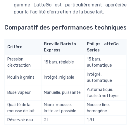
gamme LatteGo est particulièrement appréciée
pour la facilité d’entretien de la buse lait.
Comparatif des performances techniques
Breville Barista
Philips LatteGo
Critère
Express
Series
Pression
15 bars,
15 bars, réglable
d’extraction
automatique
Intégré,
Moulin à grains
Intégré, réglable
automatique
Automatique,
Buse vapeur
Manuelle, puissante
facile à nettoyer
Qualité de la
Micro-mousse,
Mousse fine,
mousse de lait
latte art possible
homogène
Réservoir eau
2 L
1,8 L