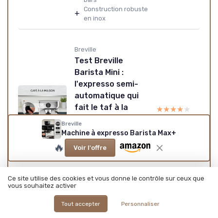
Construction robuste
+
en inox
Breville
Test Breville
Barista Mini :
l'expresso semi-
automatique qui
fait le taf à la
★★★★★
★★★★★
maison
Breville
Bon rapport qualité-
Machine à expresso Barista Max+
+
prix
🔥
Voir l'offre
Design compact et
+
moderne
+
Facilité d'utilisation
Ce site utilise des cookies et vous donne le contrôle sur ceux que
vous souhaitez activer
Breville
Tout accepter
Personnaliser
Test Breville Prima