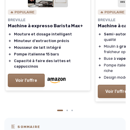
🔥 POPULAIRE
🔥 POPULAIRE
BREVILLE
BREVILLE
Machine à expresso Barista Max+
Machine à caf
＋
Mouture et dosage intelligent
＋
Semi-automa
qualité
＋
Minuteur d'extraction précis
＋
Moulin à
grain
＋
Mousseur de lait intégré
fraîcheur opti
＋
Pompe italienne 15 bars
＋
Buse à
vapeur
＋
Capacité à faire des lattes et
＋
Pompe italien
cappuccinos
riche
＋
Design moder
Voir l'offre
Voir l'offre
SOMMAIRE