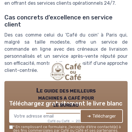
en offrant des services clients opérationnels 24/7.
Cas concrets d'excellence en service
client
Des cas comme celui du 'Café du coin' à Paris qui,
malgré sa taille modeste, offre un service de
commande en ligne avec des créneaux de livraison
personnalisés et un service après-vente réputé pour
son efficacité, montrent l'impact positif d'une approche
client-centrée.
Le guide des meilleurs
machines a café pour
Téléchargez gratuitement le livre blanc
le bureau
➔ Télécharger
Café ou Café — 2026
*
En remplissant ce formulaire, j’accepte d’être contacté(e) à
des fins commerciales par Café ou Café et ses partenaires.