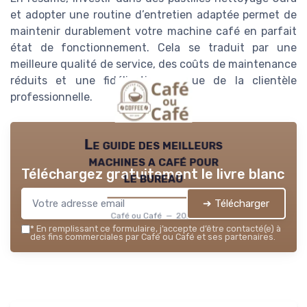
et adopter une routine d’entretien adaptée permet de
maintenir durablement votre machine café en parfait
état de fonctionnement. Cela se traduit par une
meilleure qualité de service, des coûts de maintenance
réduits et une fidélisation accrue de la clientèle
professionnelle.
Le guide des meilleurs
machines a café pour
Téléchargez gratuitement le livre blanc
le bureau
➔ Télécharger
Café ou Café — 2026
*
En remplissant ce formulaire, j’accepte d’être contacté(e) à
des fins commerciales par Café ou Café et ses partenaires.