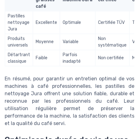
café
Pastilles
nettoyage
Excellente
Optimale
Certifiée TÜV
Trè
Jura
Produits
Non
Moyenne
Variable
Var
universels
systématique
Détartrant
Parfois
Faible
Non certifiée
Man
classique
inadapté
En résumé, pour garantir un entretien optimal de vos
machines à café professionnelles, les pastilles de
nettoyage Jura offrent une solution fiable, durable et
reconnue par les professionnels du café. Leur
utilisation régulière permet de préserver la
performance de la machine, la satisfaction des clients
et la qualité du café servi.