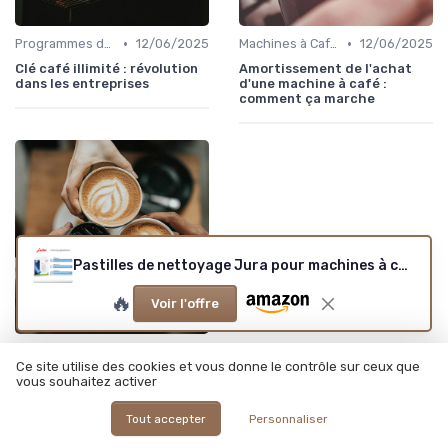
•
•
Programmes de Fidélité et Offres d'Entreprise
12/06/2025
Machines à Café Professionnelles
12/06/2025
Clé café illimité : révolution
Amortissement de l'achat
dans les entreprises
d'une machine à café :
comment ça marche
Pastilles de nettoyage Jura pour machines à café
🔥
Voir l'offre
•
Solutions de Café pour Entreprises
12/06/2025
Ce site utilise des cookies et vous donne le contrôle sur ceux que
Est-il possible d'installer un
vous souhaitez activer
distributeur à café dans une
école ?
Tout accepter
Personnaliser