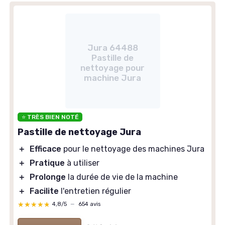
Jura 64488
Pastille de
nettoyage pour
machine Jura
⭐ TRÈS BIEN NOTÉ
Pastille de nettoyage Jura
＋
Efficace
pour le nettoyage des machines Jura
＋
Pratique
à utiliser
＋
Prolonge
la durée de vie de la machine
＋
Facilite
l'entretien régulier
★★★★★
★★★★★
4,8/5
—
654 avis