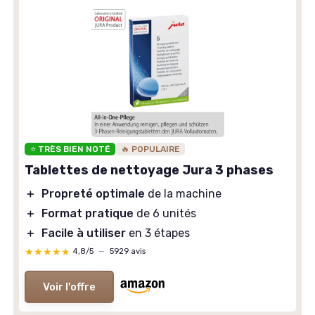
⭐ TRÈS BIEN NOTÉ
🔥 POPULAIRE
Tablettes de nettoyage Jura 3 phases
＋
Propreté optimale
de la machine
＋
Format pratique
de 6 unités
＋
Facile à utiliser
en 3 étapes
★★★★★
★★★★★
4,8/5
—
5929 avis
Voir l'offre