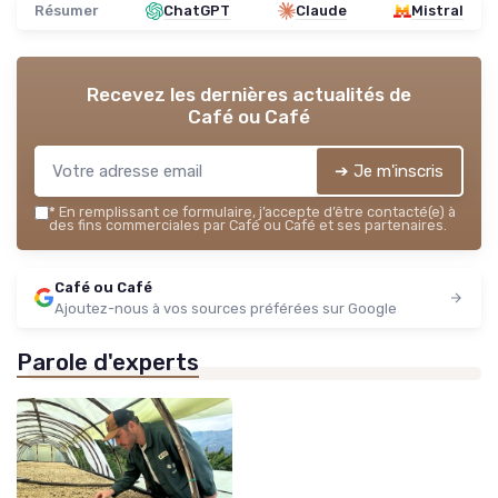
Résumer
ChatGPT
Claude
Mistral
Recevez les dernières actualités de
Café ou Café
➔ Je m'inscris
*
En remplissant ce formulaire, j’accepte d’être contacté(e) à
des fins commerciales par Café ou Café et ses partenaires.
Café ou Café
Ajoutez-nous à vos sources préférées sur Google
Parole d'experts