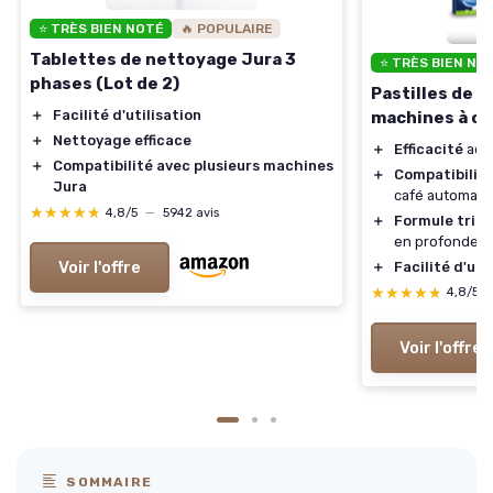
⭐ TRÈS BIEN NOTÉ
🔥 POPULAIRE
Tablettes de nettoyage Jura 3
⭐ TRÈS BIEN NO
phases (Lot de 2)
Pastilles de 
＋
Facilité d'utilisation
machines à ca
＋
Nettoyage efficace
＋
Efficacité
accr
＋
Compatibilité avec plusieurs machines
＋
Compatibilit
Jura
café automati
★★★★★
★★★★★
4,8/5
—
5942 avis
＋
Formule trip
en profondeur
Voir l'offre
＋
Facilité d'uti
★★★★★
★★★★★
4,8/5
Voir l'offre
SOMMAIRE