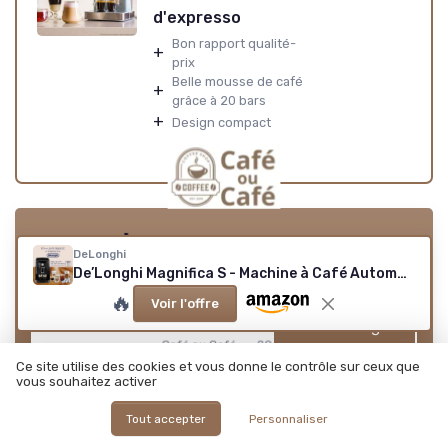
d'expresso
Bon rapport qualité-
+
prix
Belle mousse de café
+
grâce à 20 bars
+
Design compact
Le guide des meilleurs
DeLonghi
machines a café pour
De’Longhi Magnifica S - Machine à Café Automatique
Téléchargez gratuitement le livre blanc
le bureau
🔥
Voir l'offre
➔ Télécharger
Café ou Café — 2026
*
En remplissant ce formulaire, j’accepte d’être contacté(e) à
Ce site utilise des cookies et vous donne le contrôle sur ceux que
des fins commerciales par Café ou Café et ses partenaires.
vous souhaitez activer
Tout accepter
Personnaliser