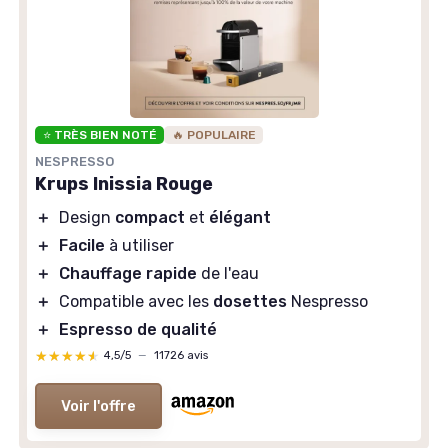
⭐ TRÈS BIEN NOTÉ
🔥 POPULAIRE
NESPRESSO
Krups Inissia Rouge
＋
Design
compact
et
élégant
＋
Facile
à utiliser
＋
Chauffage rapide
de l'eau
＋
Compatible avec les
dosettes
Nespresso
＋
Espresso de qualité
★★★★★
★★★★★
4,5/5
—
11726 avis
Voir l'offre