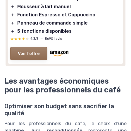
＋
Mousseur à lait manuel
＋
Fonction Espresso et Cappuccino
＋
Panneau de commande simple
＋
5 fonctions disponibles
★★★★★
★★★★★
4,3/5
—
56901 avis
Voir l'offre
Les avantages économiques
pour les professionnels du café
Optimiser son budget sans sacrifier la
qualité
Pour les professionnels du café, le choix d’une
machine Jura reconditionnée
représente une