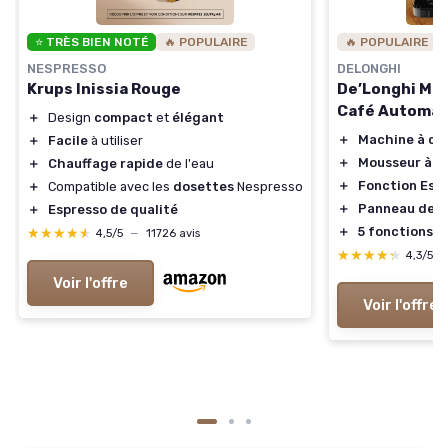
⭐ TRÈS BIEN NOTÉ
🔥 POPULAIRE
🔥 POPULAIRE
NESPRESSO
DELONGHI
Krups Inissia Rouge
De’Longhi Magn
Café Automat
＋
Design
compact
et
élégant
＋
Machine à ca
＋
Facile
à utiliser
＋
Mousseur à la
＋
Chauffage rapide
de l'eau
＋
Fonction Esp
＋
Compatible avec les
dosettes
Nespresso
＋
Panneau de 
＋
Espresso de qualité
＋
5 fonctions d
★★★★★
★★★★★
4,5/5
—
11726 avis
★★★★★
★★★★★
4,3/5
Voir l'offre
Voir l'offre