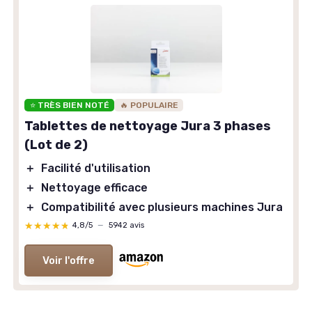
⭐ TRÈS BIEN NOTÉ
🔥 POPULAIRE
Tablettes de nettoyage Jura 3 phases
(Lot de 2)
＋
Facilité d'utilisation
＋
Nettoyage efficace
＋
Compatibilité avec plusieurs machines Jura
★★★★★
★★★★★
4,8/5
—
5942 avis
Voir l'offre