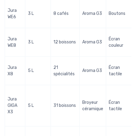
Jura
3 L
8 cafés
Aroma G3
Boutons
WE6
Jura
Écran
3 L
12 boissons
Aroma G3
WE8
couleur
Jura
21
Écran
5 L
Aroma G3
X8
spécialités
tactile
Jura
Broyeur
Écran
GIGA
5 L
31 boissons
céramique
tactile
X3