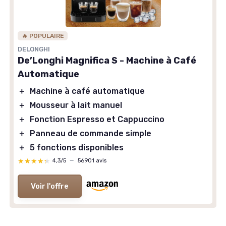
🔥 POPULAIRE
DELONGHI
De’Longhi Magnifica S - Machine à Café
Automatique
＋
Machine à café automatique
＋
Mousseur à lait manuel
＋
Fonction Espresso et Cappuccino
＋
Panneau de commande simple
＋
5 fonctions disponibles
★★★★★
★★★★★
4,3/5
—
56901 avis
Voir l'offre