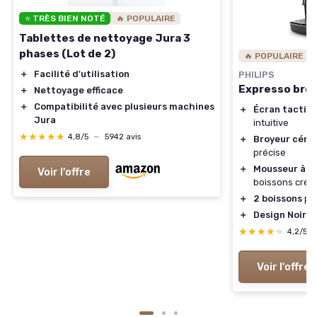
⭐ TRÈS BIEN NOTÉ
🔥 POPULAIRE
Tablettes de nettoyage Jura 3
phases (Lot de 2)
🔥 POPULAIRE
＋
Facilité d'utilisation
PHILIPS
Expresso broy
＋
Nettoyage efficace
＋
Compatibilité avec plusieurs machines
＋
Écran tactile
Jura
intuitive
★★★★★
★★★★★
4,8/5
—
5942 avis
＋
Broyeur céra
précise
＋
Mousseur à la
Voir l'offre
boissons cré
＋
2 boissons
per
＋
Design Noir 
★★★★★
★★★★★
4,2/5
Voir l'offre