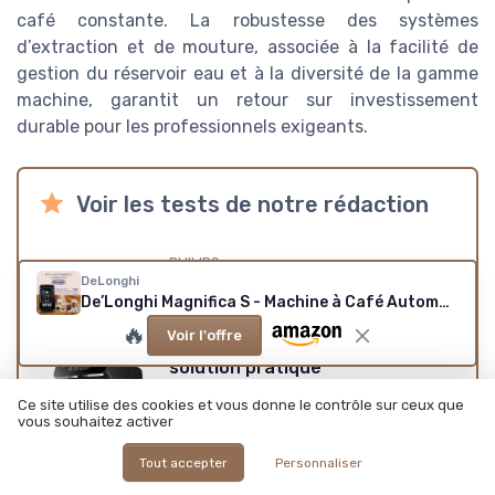
café constante. La robustesse des systèmes
d’extraction et de mouture, associée à la facilité de
gestion du réservoir eau et à la diversité de la gamme
machine, garantit un retour sur investissement
durable pour les professionnels exigeants.
Voir les tests de notre rédaction
PHILIPS
DeLonghi
Test Philips
De’Longhi Magnifica S - Machine à Café Automatique
Expresso broyeur
🔥
Voir l'offre
Série 2200-2 : Une
solution pratique
pour les amateurs
Ce site utilise des cookies et vous donne le contrôle sur ceux que
★★★★★
★★★★★
de café à domicile
vous souhaitez activer
+
Écran tactile intuitif
Tout accepter
Personnaliser
Broyeur céramique