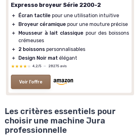
Expresso broyeur Série 2200-2
＋
Écran tactile
pour une utilisation intuitive
＋
Broyeur céramique
pour une mouture précise
＋
Mousseur à lait classique
pour des boissons
crémeuses
＋
2 boissons
personnalisables
＋
Design Noir mat
élégant
★★★★★
★★★★★
4,2/5
—
28275 avis
Voir l'offre
Les critères essentiels pour
choisir une machine Jura
professionnelle