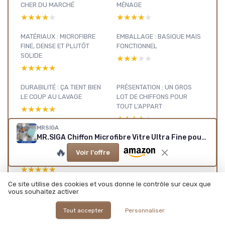
CHER DU MARCHÉ
MÉNAGE
★★★★★
★★★★★
★★★★★
★★★★★
MATÉRIAUX : MICROFIBRE
EMBALLAGE : BASIQUE MAIS
FINE, DENSE ET PLUTÔT
FONCTIONNEL
SOLIDE
★★★★★
★★★★★
★★★★★
★★★★★
DURABILITÉ : ÇA TIENT BIEN
PRÉSENTATION : UN GROS
LE COUP AU LAVAGE
LOT DE CHIFFONS POUR
TOUT L’APPART
★★★★★
★★★★★
★★★★★
★★★★★
MRSIGA
MR.SIGA Chiffon Microfibre Vitre Ultra Fine pour Verre, Chiffon Vitre sans Trace Lavable à Machine, Lot de 12, Dimensions 35 x 40 cm Lot de 12 - 35 x 40 cm
EFFICACITÉ : ÇA NETTOIE BIEN,
SURTOUT LES VITRES ET
🔥
Voir l'offre
MIROIRS
★★★★★
★★★★★
Ce site utilise des cookies et vous donne le contrôle sur ceux que
vous souhaitez activer
Tout accepter
Personnaliser
Accessoires : voir