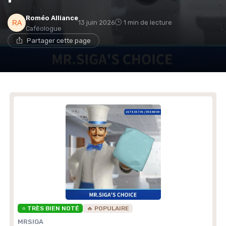
Roméo Alliance
13 juin 2026
1 min de lecture
Caféologue
Partager cette page
⭐ TRÈS BIEN NOTÉ
🔥 POPULAIRE
MRSIGA