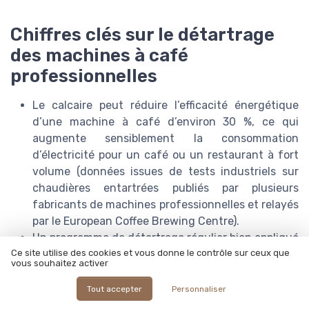
Chiffres clés sur le détartrage
des machines à café
professionnelles
Le calcaire peut réduire l’efficacité énergétique
d’une machine à café d’environ 30 %, ce qui
augmente sensiblement la consommation
d’électricité pour un café ou un restaurant à fort
volume (données issues de tests industriels sur
chaudières entartrées publiés par plusieurs
fabricants de machines professionnelles et relayés
par le European Coffee Brewing Centre).
Un programme de détartrage régulier bien appliqué
peut prolonger la durée de vie d’une machine à
Ce site utilise des cookies et vous donne le contrôle sur ceux que
vous souhaitez activer
café de manière notable, en retardant le
renouvellement du parc et en améliorant le retour
Tout accepter
Personnaliser
sur investissement du matériel (estimation issue