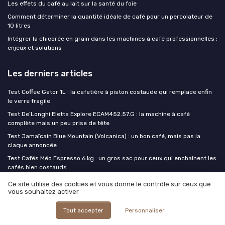
Les effets du café au lait sur la santé du foie
Comment déterminer la quantité idéale de café pour un percolateur de
10 litres
Intégrer la chicorée en grain dans les machines à café professionnelles :
enjeux et solutions
Les derniers articles
Test Coffee Gator 1L : la cafetière à piston costaude qui remplace enfin
le verre fragile
Test De’Longhi Eletta Explore ECAM452.57.G : la machine à café
complète mais un peu prise de tête
Test Jamaïcain Blue Mountain (Volcanica) : un bon café, mais pas la
claque annoncée
Test Cafés Méo Espresso 6 kg : un gros sac pour ceux qui enchaînent les
cafés bien costauds
Test KIRIBIRI Café de spécialité Single Origin : un pack pour découvrir
Ce site utilise des cookies et vous donne le contrôle sur ceux que
plusieurs origines sans se ruiner
vous souhaitez activer
Tout accepter
Personnaliser
Café ou Café