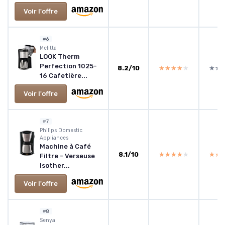
Voir l'offre
#6
‎Melitta
LOOK Therm
Perfection 1025-
8.2/10
★★★★★
★★★★★
★★
★★
16 Cafetière...
Voir l'offre
#7
‎Philips Domestic
Appliances
Machine à Café
8.1/10
★★★★★
★★★★★
★★
★★
Filtre - Verseuse
Isother...
Voir l'offre
#8
‎Senya