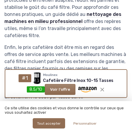
protocoles d’entretien adaptés, réduit les pannes et
stabilise le goût du café filtre. Pour approfondir ces
bonnes pratiques, un guide dédié au
nettoyage des
machines en milieu professionnel
offre des repères
utiles, même si l’on travaille principalement avec des
cafetières filtre.
Enfin, le prix cafetière doit être mis en regard des
offres de service après vente. Les meilleurs machines à
café filtre incluent parfois des extensions de garantie,
des filtres papier fournis ou des remises sur les
consommables. Dans un comparatif café
Moulinex
#1
Cafetière Filtre Inox 10-15 Tasses
professionnel, ces éléments pèsent autant que la
8.5/10
puissance ou la capacité de tasses, car ils impactent
Voir l'offre
directement le coût par tasse servi.
Ce site utilise des cookies et vous donne le contrôle sur ceux que
Focus sur Moccamaster KBG
vous souhaitez activer
Select et les références haut de
Tout accepter
Personnaliser
gamme