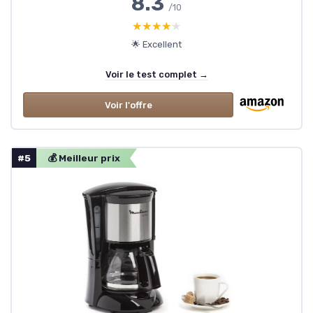
8.3
/10
★★★★★
★★★★★
🌟 Excellent
Voir le test complet →
Voir l'offre
#5
💰 Meilleur prix