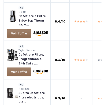
#3
‎Melitta
Cafetière à Filtre
Enjoy Top Therm
8.4/10
★★★★★
★★★★★
★★
★★
Noir/...
Voir l'offre
#4
‎Taylor Swoden
Cafetiere Filtre,
Programmable
8.3/10
★★★★★
★★★★★
★★
★★
24h Cafet...
Voir l'offre
#5
‎Moulinex
Subito Cafetière
filtre électrique,
8.3/10
-
★★
★★
0,6...