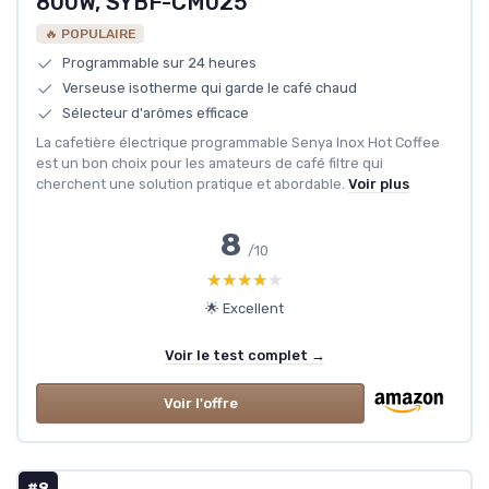
800W, SYBF-CM025
🔥 POPULAIRE
Programmable sur 24 heures
Verseuse isotherme qui garde le café chaud
Sélecteur d'arômes efficace
La cafetière électrique programmable Senya Inox Hot Coffee
est un bon choix pour les amateurs de café filtre qui
cherchent une solution pratique et abordable.
Voir plus
8
/10
★★★★★
★★★★★
🌟 Excellent
Voir le test complet →
Voir l'offre
#9