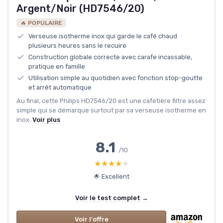
Argent/Noir (HD7546/20)
🔥 POPULAIRE
Verseuse isotherme inox qui garde le café chaud
plusieurs heures sans le recuire
Construction globale correcte avec carafe incassable,
pratique en famille
Utilisation simple au quotidien avec fonction stop-goutte
et arrêt automatique
Au final, cette Philips HD7546/20 est une cafetière filtre assez
simple qui se démarque surtout par sa verseuse isotherme en
inox.
Voir plus
8.1
/10
★★★★★
★★★★★
🌟 Excellent
Voir le test complet →
Voir l'offre