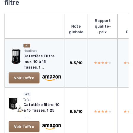
filtre
Rapport
Note
qualité-
globale
prix
Des
#1
‎Moulinex
Cafetière Filtre
Inox, 10 à 15
8.5/10
★★★★★
★★★★★
★★
★★
Tasses, 1...
Voir l'offre
#2
‎Tefal
Cafetière filtre, 10
à 15 Tasses, 1.25
8.5/10
★★★★★
★★★★★
★★
★★
L...
Voir l'offre