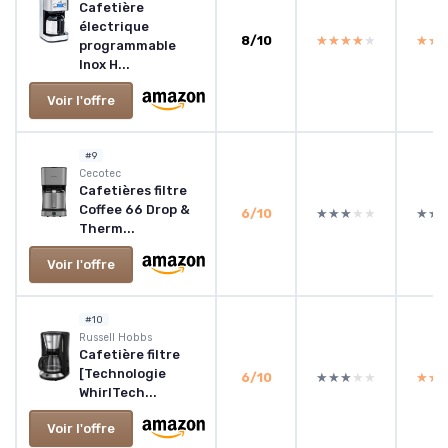
Cafetière
électrique
8/10
★★★★★
★★★★★
★★
★★
programmable
Inox H...
Voir l'offre
#9
‎Cecotec
Cafetières filtre
Coffee 66 Drop &
6/10
★★★★★
★★★★★
★★
★★
Therm...
Voir l'offre
#10
‎Russell Hobbs
Cafetière filtre
[Technologie
6/10
★★★★★
★★★★★
★★
★★
WhirlTech...
Voir l'offre