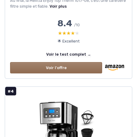
Au final, la Melitta Enjoy Top Therm 1017-08, c’est une cafetière
filtre simple et fiable.
Voir plus
8.4
/10
★★★★★
★★★★★
🌟 Excellent
Voir le test complet →
Voir l'offre
#4