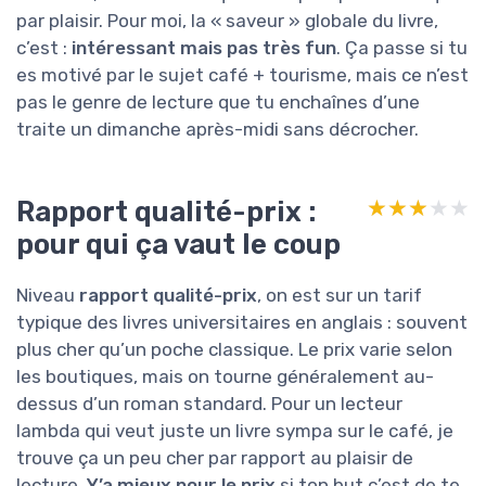
par plaisir. Pour moi, la « saveur » globale du livre,
c’est :
intéressant mais pas très fun
. Ça passe si tu
es motivé par le sujet café + tourisme, mais ce n’est
pas le genre de lecture que tu enchaînes d’une
traite un dimanche après-midi sans décrocher.
Rapport qualité-prix :
★★★★★
★★★★★
pour qui ça vaut le coup
Niveau
rapport qualité-prix
, on est sur un tarif
typique des livres universitaires en anglais : souvent
plus cher qu’un poche classique. Le prix varie selon
les boutiques, mais on tourne généralement au-
dessus d’un roman standard. Pour un lecteur
lambda qui veut juste un livre sympa sur le café, je
trouve ça un peu cher par rapport au plaisir de
lecture.
Y’a mieux pour le prix
si ton but c’est de te