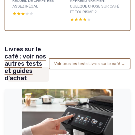
RECUEIL DE CHAPITRES
APPREND VRAIMENT
ASSEZ INÉGAL
QUELQUE CHOSE SUR CAFÉ
ET TOURISME ?
★★★★★
★★★★★
★★★★★
★★★★★
Livres sur le
café : voir nos
autres tests
Voir tous les tests Livres sur le café →
et guides
d'achat