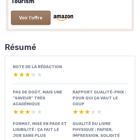
Tourism
Voir l'offre
Résumé
NOTE DE LA RÉDACTION
★★★★★
★★★★★
PAS DE GOÛT, MAIS UNE
RAPPORT QUALITÉ-PRIX :
"SAVEUR" TRÈS
POUR QUI ÇA VAUT LE
ACADÉMIQUE
COUP
★★★★★
★★★★★
★★★★★
★★★★★
FORMAT, MISE EN PAGE ET
QUALITÉ DU LIVRE
LISIBILITÉ : ÇA FAIT LE
PHYSIQUE : PAPIER,
JOB SANS PLUS
IMPRESSION, SOLIDITÉ