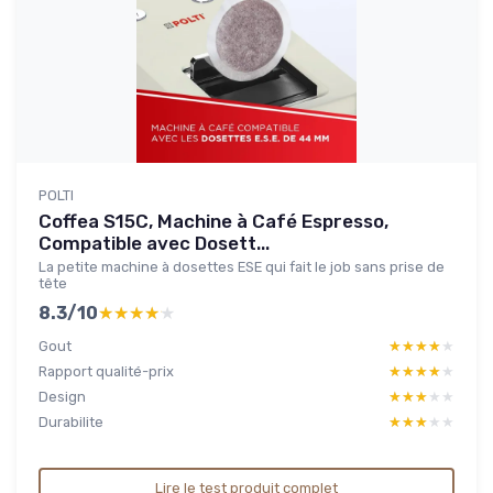
POLTI
Coffea S15C, Machine à Café Espresso,
Compatible avec Dosett...
La petite machine à dosettes ESE qui fait le job sans prise de
tête
8.3/10
★★★★★
★★★★★
Gout
★★★★★
★★★★★
Rapport qualité-prix
★★★★★
★★★★★
Design
★★★★★
★★★★★
Durabilite
★★★★★
★★★★★
Lire le test produit complet