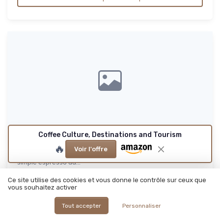
Coffee Culture, Destinations and Tourism
The Coffee Book
🔥
Voir l'offre
Le gros bouquin pour ceux qui veulent aller plus loin que le
simple espresso du...
8.0/10
★★★★★
★★★★★
Ce site utilise des cookies et vous donne le contrôle sur ceux que
vous souhaitez activer
Gout
★★★★★
★★★★★
Rapport qualité-prix
★★★★★
★★★★★
Tout accepter
Personnaliser
Design
★★★★★
★★★★★