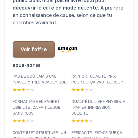
public ciblé, mais pas le livre idéal pour
découvrir le café en mode détente
. À prendre
en connaissance de cause, selon ce que tu
cherches vraiment.
Voir l'offre
SOUS-NOTES
PAS DE GOÛT, MAIS UNE
RAPPORT QUALITÉ-PRIX :
"SAVEUR" TRÈS ACADÉMIQUE
POUR QUI ÇA VAUT LE COUP
★★★★★
★★★★★
★★★★★
★★★★★
FORMAT, MISE EN PAGE ET
QUALITÉ DU LIVRE PHYSIQUE
LISIBILITÉ : ÇA FAIT LE JOB
: PAPIER, IMPRESSION,
SANS PLUS
SOLIDITÉ
★★★★★
★★★★★
★★★★★
★★★★★
CONTENU ET STRUCTURE : UN
EFFICACITÉ : EST-CE QUE ÇA