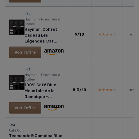
#2
Hayman - Finest World
Coffee
Hayman, Coffret
9/10
★★★★★
★★★★★
★★
★★
Cadeau Les
Légendes, Caf...
Voir l'offre
#3
Hayman - Finest World
Coffee
100% Café Blue
8.3/10
★★★★★
★★★★★
★★
★★
Mountain de la
Jamaïque -...
Voir l'offre
#4
Café Cult
Teemando® Jamaica Blue