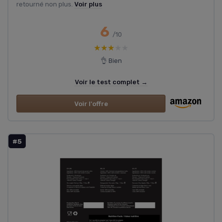
retourné non plus.
Voir plus
6
/10
★★★★★
★★★★★
👌 Bien
Voir le test complet →
Voir l'offre
#5