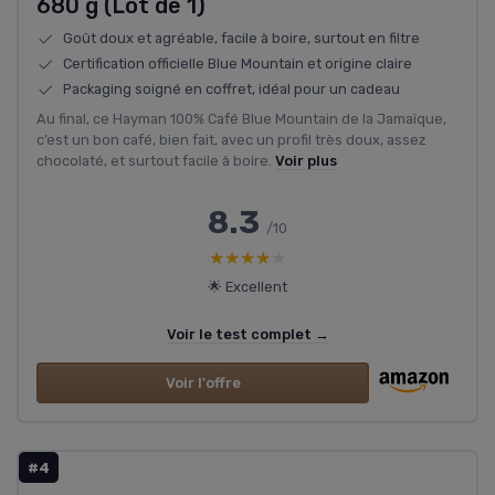
680 g (Lot de 1)
Goût doux et agréable, facile à boire, surtout en filtre
Certification officielle Blue Mountain et origine claire
Packaging soigné en coffret, idéal pour un cadeau
Au final, ce Hayman 100% Café Blue Mountain de la Jamaïque,
c’est un bon café, bien fait, avec un profil très doux, assez
chocolaté, et surtout facile à boire.
Voir plus
8.3
/10
★★★★★
★★★★★
🌟 Excellent
Voir le test complet →
Voir l'offre
#4