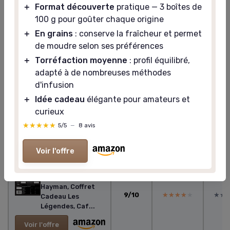
＋
Format découverte
pratique — 3 boîtes de
Voir le test complet →
100 g pour goûter chaque origine
＋
En grains
: conserve la fraîcheur et permet
Voir l'offre
de moudre selon ses préférences
＋
Torréfaction moyenne
: profil équilibré,
adapté à de nombreuses méthodes
Tableau comparatif : Café de Jamaïque
d'infusion
＋
Idée cadeau
élégante pour amateurs et
curieux
Rap
★★★★★
★★★★★
5/5
—
8 avis
Note
qual
globale
Gout
pr
Voir l'offre
#1
Hayman - Finest World
Coffee
Hayman, Coffret
9/10
★★★★★
★★★★★
★★
★★
Cadeau Les
Légendes, Caf...
Voir l'offre