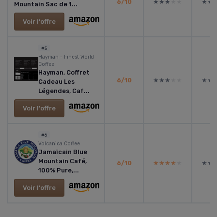
6/10
★★★★★
★★★★★
★★
★★
Mountain Sac de 1...
Voir l'offre
#5
Hayman - Finest World
Coffee
Hayman, Coffret
6/10
★★★★★
★★★★★
★★
★★
Cadeau Les
Légendes, Caf...
Voir l'offre
#6
Volcanica Coffee
Jamaïcain Blue
Mountain Café,
6/10
★★★★★
★★★★★
★★
★★
100% Pure,...
Voir l'offre