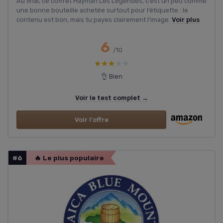
Au final, ce coffret Hayman Les Légendes, c’est un peu comme
une bonne bouteille achetée surtout pour l’étiquette : le
contenu est bon, mais tu payes clairement l’image.
Voir plus
6
/10
★★★★★
★★★★★
👌 Bien
Voir le test complet →
Voir l'offre
#6
🔥 Le plus populaire