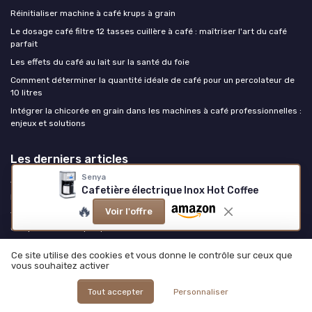
Réinitialiser machine à café krups à grain
Le dosage café filtre 12 tasses cuillère à café : maîtriser l'art du café
parfait
Les effets du café au lait sur la santé du foie
Comment déterminer la quantité idéale de café pour un percolateur de
10 litres
Intégrer la chicorée en grain dans les machines à café professionnelles :
enjeux et solutions
Les derniers articles
Senya
Test Coffee Gator 1L : la cafetière à piston costaude qui remplace enfin
Cafetière électrique Inox Hot Coffee
le verre fragile
🔥
Voir l'offre
Test De’Longhi Eletta Explore ECAM452.57.G : la machine à café
complète mais un peu prise de tête
Test Jamaïcain Blue Mountain (Volcanica) : un bon café, mais pas la
Ce site utilise des cookies et vous donne le contrôle sur ceux que
claque annoncée
vous souhaitez activer
Test Cafés Méo Espresso 6 kg : un gros sac pour ceux qui enchaînent les
cafés bien costauds
Tout accepter
Personnaliser
Test KIRIBIRI Café de spécialité Single Origin : un pack pour découvrir