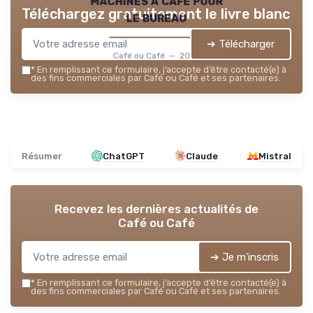
machines a café pour
Téléchargez gratuitement le livre blanc
le bureau
➔ Télécharger
Café ou Café — 2026
*
En remplissant ce formulaire, j’accepte d’être contacté(e) à
des fins commerciales par Café ou Café et ses partenaires.
Résumer
ChatGPT
Claude
Mistral
Recevez les dernières actualités de
Café ou Café
➔ Je m'inscris
*
En remplissant ce formulaire, j’accepte d’être contacté(e) à
des fins commerciales par Café ou Café et ses partenaires.