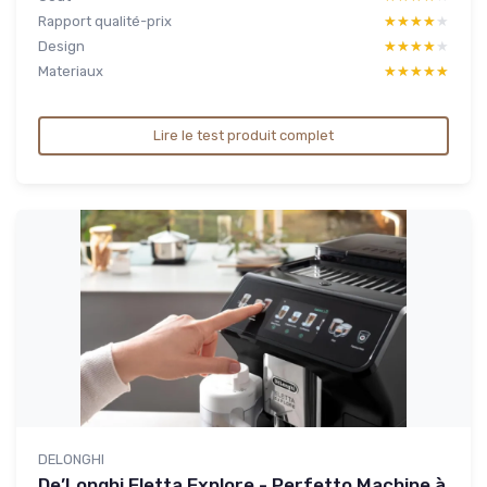
Rapport qualité-prix
★★★★★
★★★★★
Design
★★★★★
★★★★★
Materiaux
★★★★★
★★★★★
Lire le test produit complet
DELONGHI
De’Longhi Eletta Explore - Perfetto Machine à