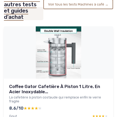
autres tests
Voir tous les tests Machines à café →
et guides
d'achat
Coffee Gator Cafetière À Piston 1 Litre, En
Acier Inoxydable...
La cafetière à piston costaude qui remplace enfin le verre
fragile
8.6/10
★★★★★
★★★★★
Gout
★★★★★
★★★★★