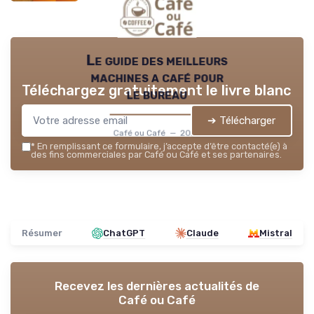
Le guide des meilleurs
machines a café pour
Téléchargez gratuitement le livre blanc
le bureau
➔ Télécharger
Café ou Café — 2026
*
En remplissant ce formulaire, j’accepte d’être contacté(e) à
des fins commerciales par Café ou Café et ses partenaires.
Résumer
ChatGPT
Claude
Mistral
Recevez les dernières actualités de
Café ou Café