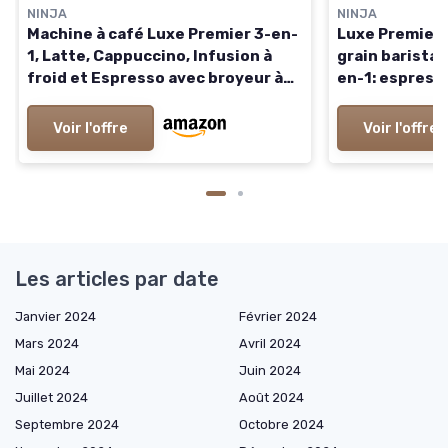
NINJA
NINJA
Machine à café Luxe Premier 3-en-
Luxe Premier,
1, Latte, Cappuccino, Infusion à
grain barista
froid et Espresso avec broyeur à
en-1: espresso
grains et mousseur à lait intégrés,
et café filtre
facile à utiliser, 4 préréglages
intégrés, Avec
Voir l'offre
Voir l'offre
mousse, argent, ES601EU Luxe
Gris Métalisé
Premier Argent
Les articles par date
Janvier 2024
Février 2024
Mars 2024
Avril 2024
Mai 2024
Juin 2024
Juillet 2024
Août 2024
Septembre 2024
Octobre 2024