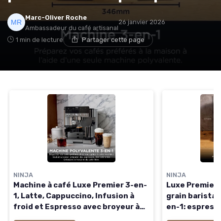
→ Je rejoins le club
Marc-Oliver Roche
26 janvier 2026
Ambassadeur du café artisanal
1 min de lecture
Partager cette page
* En rejoignant le club, j'accepte de recevoir les emails
de Café ou Café et les offres de ses partenaires.
Non merci, peut-être plus tard
NINJA
NINJA
Machine à café Luxe Premier 3-en-
Luxe Premier,
1, Latte, Cappuccino, Infusion à
grain barista
froid et Espresso avec broyeur à
en-1: espresso
grains et mousseur à lait intégrés,
et café filtre