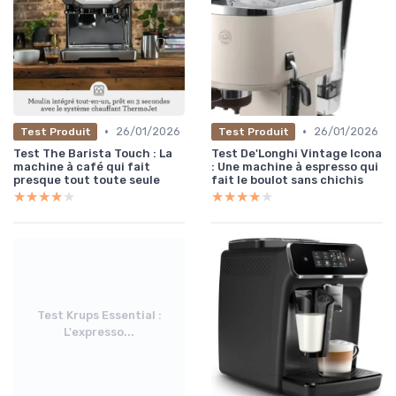
•
•
26/01/2026
26/01/2026
Test Produit
Test Produit
Test The Barista Touch : La
Test De'Longhi Vintage Icona
machine à café qui fait
: Une machine à espresso qui
presque tout toute seule
fait le boulot sans chichis
★★★★★
★★★★★
★★★★★
★★★★★
Test Krups Essential :
L'expresso...