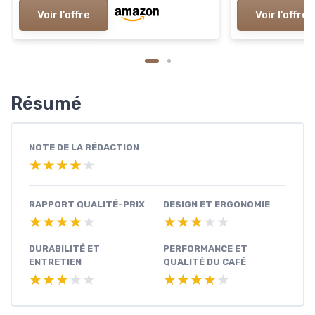
facile à utiliser, 4 préréglages
intégrés, Avec
Voir l'offre
Voir l'offre
mousse, argent, ES601EU Luxe
Gris Métalisé
Premier Argent
Résumé
NOTE DE LA RÉDACTION
★★★★★
★★★★★
RAPPORT QUALITÉ-PRIX
DESIGN ET ERGONOMIE
★★★★★
★★★★★
★★★★★
★★★★★
DURABILITÉ ET
PERFORMANCE ET
ENTRETIEN
QUALITÉ DU CAFÉ
★★★★★
★★★★★
★★★★★
★★★★★