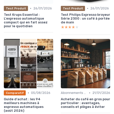
•
•
26/01/2026
26/01/2026
Test Produit
Test Produit
Test Krups Essential :
Test Philips Expresso broyeur
L'expresso automatique
Série 2300 : un café à portée
compact qui en fait assez
de main
pour le quotidien
★★★★★
★★★★★
•
•
05/08/2026
Abonnements et Livraisons de Café
21/01/2026
Comparatif
Guide d'achat : les 94
Acheter du café en gros pour
meilleurs machines à
particulier : avantages,
espresso automatiques
conseils et pièges à éviter
(août 2026)