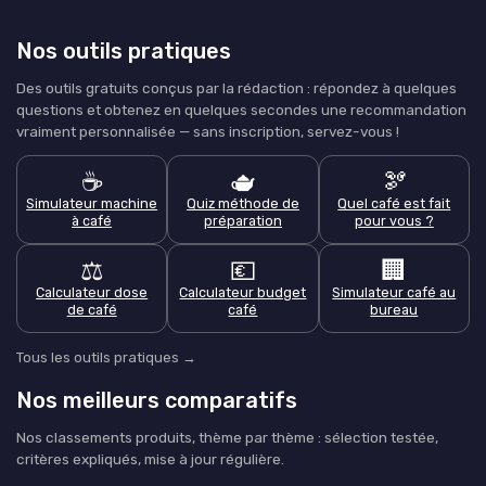
Nos outils pratiques
Des outils gratuits conçus par la rédaction : répondez à quelques
questions et obtenez en quelques secondes une recommandation
vraiment personnalisée — sans inscription, servez-vous !
☕
🫖
🫘
Simulateur machine
Quiz méthode de
Quel café est fait
à café
préparation
pour vous ?
⚖️
💶
🏢
Calculateur dose
Calculateur budget
Simulateur café au
de café
café
bureau
Tous les outils pratiques →
Nos meilleurs comparatifs
Nos classements produits, thème par thème : sélection testée,
critères expliqués, mise à jour régulière.