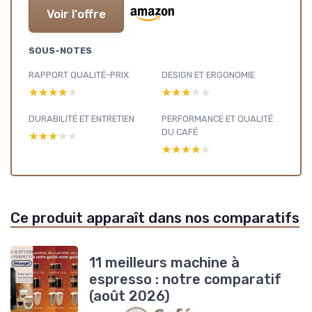
Voir l'offre
SOUS-NOTES
RAPPORT QUALITÉ-PRIX
DESIGN ET ERGONOMIE
★★★★★
★★★★★
★★★★★
★★★★★
DURABILITÉ ET ENTRETIEN
PERFORMANCE ET QUALITÉ
DU CAFÉ
★★★★★
★★★★★
★★★★★
★★★★★
Ce produit apparaît dans nos comparatifs
11 meilleurs machine à
espresso : notre comparatif
(août 2026)