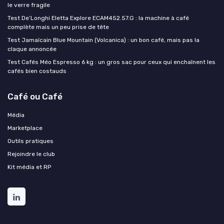
le verre fragile
Test De’Longhi Eletta Explore ECAM452.57.G : la machine à café
complète mais un peu prise de tête
Test Jamaïcain Blue Mountain (Volcanica) : un bon café, mais pas la
claque annoncée
Test Cafés Méo Espresso 6 kg : un gros sac pour ceux qui enchaînent les
cafés bien costauds
Café ou Café
Média
Marketplace
Outils pratiques
Rejoindre le club
Kit média et RP