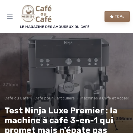
Panneau de gestion des cookies
×
TOPs
LE CLUB CAFÉ OU CAFÉ
LE MAGAZINE DES AMOUREUX DU CAFÉ
Rejoignez le club des
amoureux du café !
Chaque semaine, nos meilleures sélections de
machines et de cafés, les bons plans repérés par
la rédaction et les conseils qui changent vraiment
le goût de votre tasse.
Bons plans
Guides d'achat
Café ou Café
Café pour Particuliers
Machines à Café et Accesso
Conseils barista
Avant-première
Test Ninja Luxe Premier : la
machine à café 3-en-1 qui
promet mais n'épate pas