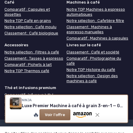
Café
Machines à café
Comparatif : Capsules et
Notre TOP Machines à espresso
dosettes
automatiques
Notre TOP Café en grains
Notre sélection : Cafetière filtre
Notre sélection : Café moulu
Classement : Machines à
espresso manuelles
Classement : Café biologique
Comparatif : Machines à capsules
Accessoires
Livres sur le café
Notre sélection : Filtres à café
Classement : Café et société
Classement : Tasses à espresso
Comparatif : Photographie du
café
Comparatif : Pichets à lait
Notre TOP Histoire du café
Notre TOP Thermos café
Notre sélection : Design des
machines à café
Thé et infusions premium
Comparatif : Infuseur à thé
NINJA
Notre TOP Thé grand cru
Luxe Premier Machine à café à grain 3-en-1 — Gris métallisé
Notre sélection : Théière
🔥
Classement : Coffret thé
Voir l'offre
Mentions légales
Politique de confidentialité
Grande