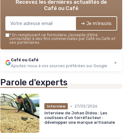
Recevez les dernières actualités de
Café ou Café
➔ Je m'inscris
*
En remplissant ce formulaire, j’accepte d’être
contacté(e) à des fins commerciales par Café ou Café et
ses partenaires.
Café ou Café
Ajoutez-nous à vos sources préférées sur Google
Parole d'experts
•
27/05/2026
Interview
Interview de Johan Didou : Les
coulisses d'un torréfacteur :
développer une marque artisanale