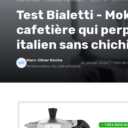
Café ou Café
Café pour Particuliers
Guides de Préparatio
Test Bialetti - Mo
cafetière qui perp
italien sans chich
Marc-Oliver Roche
26 janvier 2026
1 min de 
Ambassadeur du café artisanal
⭐ TRÈS BIEN N