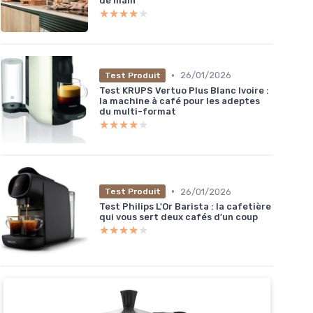
de main
★★★★★
★★★★★
•
26/01/2026
Test Produit
Test KRUPS Vertuo Plus Blanc Ivoire :
la machine à café pour les adeptes
du multi-format
★★★★★
★★★★★
•
26/01/2026
Test Produit
Test Philips L'Or Barista : la cafetière
qui vous sert deux cafés d'un coup
★★★★★
★★★★★