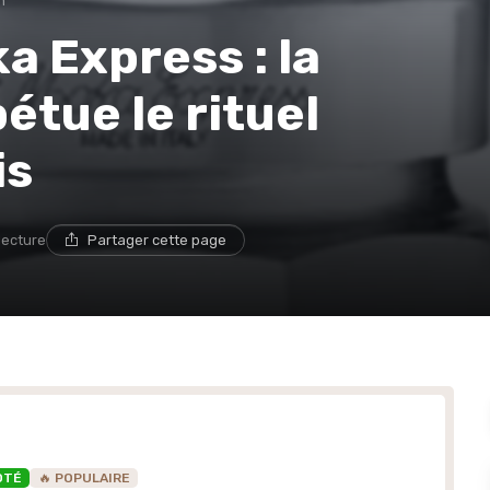
n
ka Express : la
étue le rituel
is
lecture
Partager cette page
OTÉ
🔥 POPULAIRE