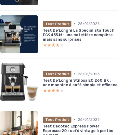
•
26/01/2026
Test Produit
Test De'Longhi La Specialista Touch
EC9455.M : une cafetière complète
mais sans surprises
★★★★★
★★★★★
•
26/01/2026
Test Produit
Test De'Longhi Stilosa EC 260.BK :
une machine à café simple et efficace
★★★★★
★★★★★
•
26/01/2026
Test Produit
Test Cecotec Express Power
Espresso 20 : café vintage à portée