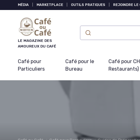
Panneau de gestion des cookies
MÉDIA
|
MARKETPLACE
|
OUTILS PRATIQUES
|
REJOINDRE LE
LE MAGAZINE DES
AMOUREUX DU CAFÉ
Café pour
Café pour le
Café pour CHR
Particuliers
Bureau
Restaurants)