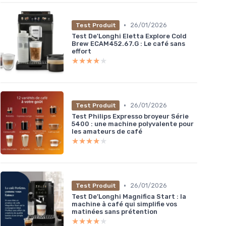
•
26/01/2026
Test Produit
Test De'Longhi Eletta Explore Cold
Brew ECAM452.67.G : Le café sans
effort
★★★★★
★★★★★
•
26/01/2026
Test Produit
Test Philips Expresso broyeur Série
5400 : une machine polyvalente pour
les amateurs de café
★★★★★
★★★★★
•
26/01/2026
Test Produit
Test De’Longhi Magnifica Start : la
machine à café qui simplifie vos
matinées sans prétention
★★★★★
★★★★★