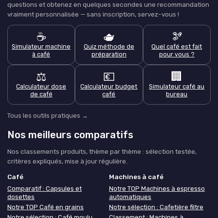
questions et obtenez en quelques secondes une recommandation
vraiment personnalisée — sans inscription, servez-vous !
☕
🫖
🫘
Simulateur machine
Quiz méthode de
Quel café est fait
à café
préparation
pour vous ?
⚖️
💶
🏢
Calculateur dose
Calculateur budget
Simulateur café au
de café
café
bureau
Tous les outils pratiques →
Nos meilleurs comparatifs
Nos classements produits, thème par thème : sélection testée,
critères expliqués, mise à jour régulière.
Café
Machines à café
Comparatif : Capsules et
Notre TOP Machines à espresso
dosettes
automatiques
Notre TOP Café en grains
Notre sélection : Cafetière filtre
Notre sélection : Café moulu
Classement : Machines à