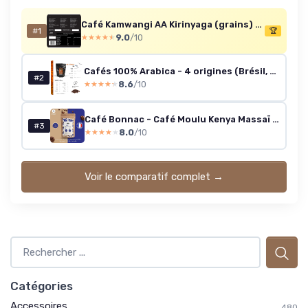
Café Kamwangi AA Kirinyaga (grains) 454 g
#1
🏆
9.0
/10
★★★★★
★★★★★
Cafés 100% Arabica - 4 origines (Brésil, Guatemala, Honduras, Kenya), 4×250 g, en grains, bio
#2
8.6
/10
★★★★★
★★★★★
Café Bonnac - Café Moulu Kenya Massaï 1kg – 100% Arabica De Haute Altitude - Goût Fruité Et Intense - Torréfaction Artisanale En France - Café Moulu Pour Machine À Café Grain Origine Contrôlée 1 kg (Lot de 1) 1
#3
8.0
/10
★★★★★
★★★★★
Voir le comparatif complet →
Catégories
Accessoires
480