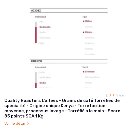
2
☆☆☆☆☆
★★★★★
Quality Roasters Coffees - Grains de café torréfiés de
spécialité - Origine unique Kenya - Torréfaction
moyenne, processus lavage - Torréfié à la main - Score
85 points SCA.1 Kg
Voir le détail