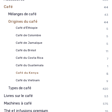
Café
44
Mélanges de café
43
Origines du café
44
Café d'Éthiopie
5
Café de Colombie
5
Café de Jamaïque
5
Café du Brésil
11
Café du Costa Rica
7
Café du Guatemala
1
Café du Kenya
5
Café du Vietnam
9
Types de café
420
Livres sur le café
53
Machines à café
575
Thé et infusions premium
15