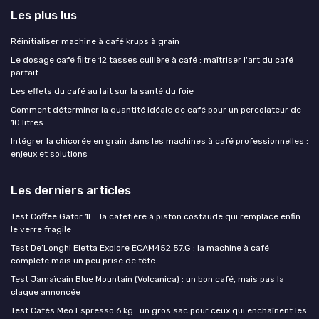
Les plus lus
Réinitialiser machine à café krups à grain
Le dosage café filtre 12 tasses cuillère à café : maîtriser l'art du café
parfait
Les effets du café au lait sur la santé du foie
Comment déterminer la quantité idéale de café pour un percolateur de
10 litres
Intégrer la chicorée en grain dans les machines à café professionnelles :
enjeux et solutions
Les derniers articles
Test Coffee Gator 1L : la cafetière à piston costaude qui remplace enfin
le verre fragile
Test De’Longhi Eletta Explore ECAM452.57.G : la machine à café
complète mais un peu prise de tête
Test Jamaïcain Blue Mountain (Volcanica) : un bon café, mais pas la
claque annoncée
Test Cafés Méo Espresso 6 kg : un gros sac pour ceux qui enchaînent les