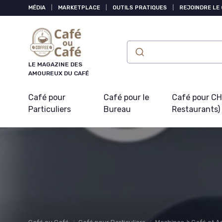
Panneau de gestion des cookies
MÉDIA
|
MARKETPLACE
|
OUTILS PRATIQUES
|
REJOINDRE LE
LE MAGAZINE DES
AMOUREUX DU CAFÉ
Café pour
Café pour le
Café pour CHR
Particuliers
Bureau
Restaurants)