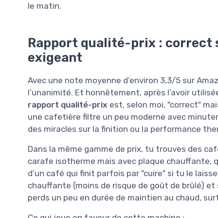
le matin.
Rapport qualité-prix : correct s
exigeant
Avec une note moyenne d’environ 3,3/5 sur Amazo
l’unanimité. Et honnêtement, après l’avoir utilis
rapport qualité-prix
est, selon moi, "correct" mai
une cafetière filtre un peu moderne avec minuter
des miracles sur la finition ou la performance th
Dans la même gamme de prix, tu trouves des cafe
carafe isotherme mais avec plaque chauffante, q
d’un café qui finit parfois par "cuire" si tu le lais
chauffante (moins de risque de goût de brûlé) et 
perds un peu en durée de maintien au chaud, surt
Ce qui joue en faveur de cette machine :