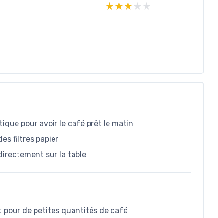
★★★★★
★★★★★
E
ique pour avoir le café prêt le matin
es filtres papier
directement sur la table
 pour de petites quantités de café