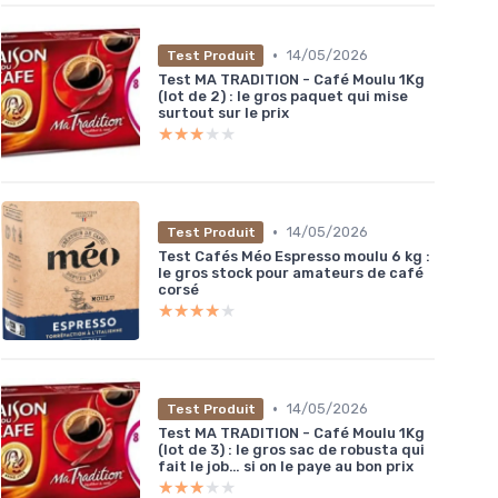
•
14/05/2026
Test Produit
Test MA TRADITION - Café Moulu 1Kg
(lot de 2) : le gros paquet qui mise
surtout sur le prix
★★★★★
★★★★★
•
14/05/2026
Test Produit
Test Cafés Méo Espresso moulu 6 kg :
le gros stock pour amateurs de café
corsé
★★★★★
★★★★★
•
14/05/2026
Test Produit
Test MA TRADITION - Café Moulu 1Kg
(lot de 3) : le gros sac de robusta qui
fait le job… si on le paye au bon prix
★★★★★
★★★★★