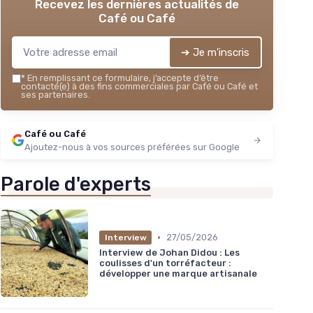
Recevez les dernières actualités de
Café ou Café
➔ Je m'inscris
*
En remplissant ce formulaire, j’accepte d’être
contacté(e) à des fins commerciales par Café ou Café et
ses partenaires.
Café ou Café
Ajoutez-nous à vos sources préférées sur Google
Parole d'experts
•
27/05/2026
Interview
Interview de Johan Didou : Les
coulisses d'un torréfacteur :
développer une marque artisanale