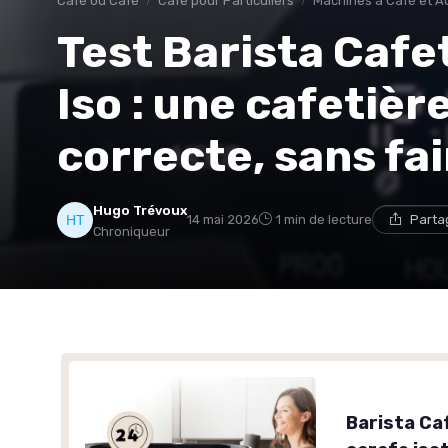
Café ou Café
Café pour Particuliers
Machines à Café et A
Test Barista Cafet
Iso : une cafetiè
correcte, sans fai
Hugo Trévoux
14 mai 2026
1 min de lecture
Parta
Chroniqueur
Barista Caf