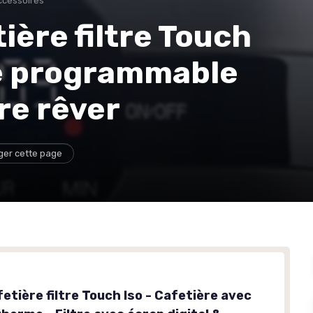
ccessoires
ière filtre Touch
re programmable
re rêver
ger cette page
etière filtre Touch Iso - Cafetière avec