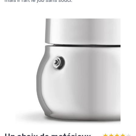
★★★★★
★★★★★