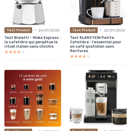
•
•
26/01/2026
26/01/2026
Test Produit
Test Produit
Test Bialetti - Moka Express :
Test KLARSTEIN Petite
la cafetière qui perpétue le
Cafetière : l'essentiel pour
rituel italien sans chichis
un café quotidien sans
fioritures
★★★★★
★★★★★
★★★★★
★★★★★