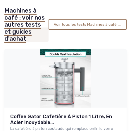
Machines à
café : voir nos
autres tests
Voir tous les tests Machines à café →
et guides
d'achat
Coffee Gator Cafetière À Piston 1 Litre, En
Acier Inoxydable...
La cafetière à piston costaude qui remplace enfin le verre