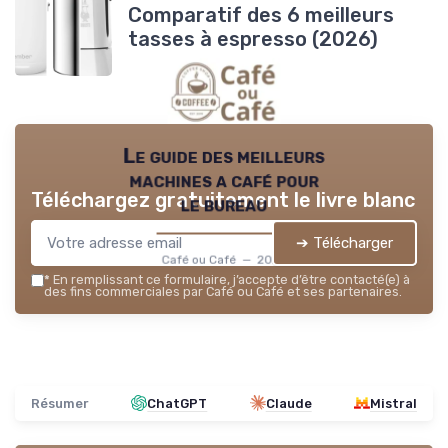
Comparatif des 6 meilleurs
tasses à espresso (2026)
Le guide des meilleurs
machines a café pour
Téléchargez gratuitement le livre blanc
le bureau
➔ Télécharger
Café ou Café — 2026
*
En remplissant ce formulaire, j’accepte d’être contacté(e) à
des fins commerciales par Café ou Café et ses partenaires.
Résumer
ChatGPT
Claude
Mistral