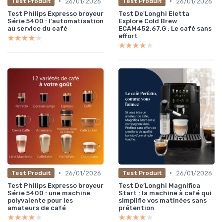
•
•
26/01/2026
26/01/2026
Test Produit
Test Produit
Test Philips Expresso broyeur
Test De'Longhi Eletta
Série 5400 : l'automatisation
Explore Cold Brew
au service du café
ECAM452.67.G : Le café sans
effort
★★★★★
★★★★★
★★★★★
★★★★★
•
•
26/01/2026
26/01/2026
Test Produit
Test Produit
Test Philips Expresso broyeur
Test De’Longhi Magnifica
Série 5400 : une machine
Start : la machine à café qui
polyvalente pour les
simplifie vos matinées sans
amateurs de café
prétention
★★★★★
★★★★★
★★★★★
★★★★★