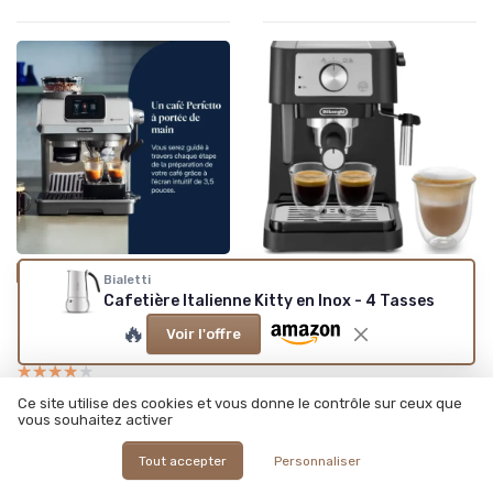
•
•
26/01/2026
26/01/2026
Test Produit
Test Produit
Bialetti
Cafetière Italienne Kitty en Inox - 4 Tasses
Test De'Longhi La Specialista
Test De'Longhi Stilosa EC
Touch EC9455.M : une
260.BK : une machine à café
🔥
cafetière complète mais
simple et efficace
Voir l'offre
sans surprises
★★★★★
★★★★★
★★★★★
★★★★★
Ce site utilise des cookies et vous donne le contrôle sur ceux que
vous souhaitez activer
Tout accepter
Personnaliser