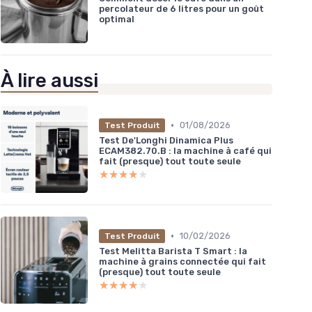
percolateur de 6 litres pour un goût
optimal
À lire aussi
•
01/08/2026
Test Produit
Test De'Longhi Dinamica Plus
ECAM382.70.B : la machine à café qui
fait (presque) tout toute seule
★★★★★
★★★★★
•
10/02/2026
Test Produit
Test Melitta Barista T Smart : la
machine à grains connectée qui fait
(presque) tout toute seule
★★★★★
★★★★★