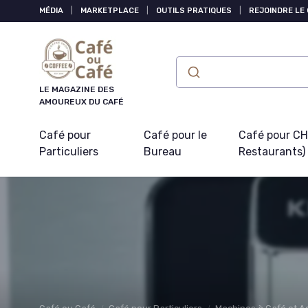
Panneau de gestion des cookies
MÉDIA
|
MARKETPLACE
|
OUTILS PRATIQUES
|
REJOINDRE LE
LE MAGAZINE DES
AMOUREUX DU CAFÉ
Café pour
Café pour le
Café pour CHR
Particuliers
Bureau
Restaurants)