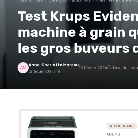
Café ou Café
Café pour Particuliers
Machines à Café et A
Test Krups Eviden
machine à grain qu
les gros buveurs 
Anne-Charlotte Moreau
10 février 2026
1 min de lect
Critique littéraire
🔥 POPULAIRE
KRUPS