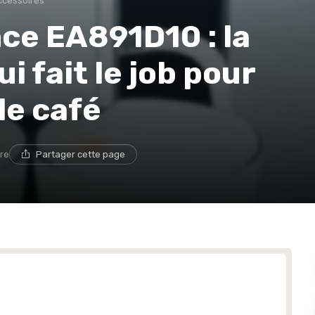
ccessoires
ce EA891D10 : la
i fait le job pour
de café
ure
Partager cette page