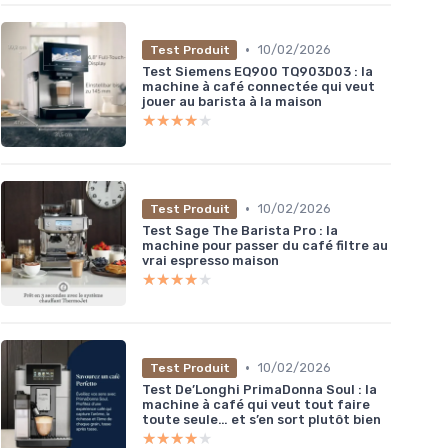
•
10/02/2026
Test Produit
Test Siemens EQ900 TQ903D03 : la
machine à café connectée qui veut
jouer au barista à la maison
★★★★★
★★★★★
•
10/02/2026
Test Produit
Test Sage The Barista Pro : la
machine pour passer du café filtre au
vrai espresso maison
★★★★★
★★★★★
•
10/02/2026
Test Produit
Test De’Longhi PrimaDonna Soul : la
machine à café qui veut tout faire
toute seule… et s’en sort plutôt bien
★★★★★
★★★★★