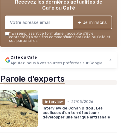
Recevez les dernières actualités de
Café ou Café
➔ Je m'inscris
*
En remplissant ce formulaire, j’accepte d’être
contacté(e) à des fins commerciales par Café ou Café et
ses partenaires.
Café ou Café
Ajoutez-nous à vos sources préférées sur Google
Parole d'experts
•
27/05/2026
Interview
Interview de Johan Didou : Les
coulisses d'un torréfacteur :
développer une marque artisanale