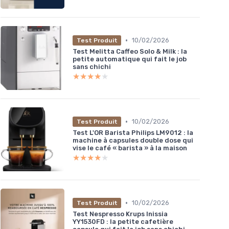
•
10/02/2026
Test Produit
Test Melitta Caffeo Solo & Milk : la
petite automatique qui fait le job
sans chichi
★★★★★
★★★★★
•
10/02/2026
Test Produit
Test L'OR Barista Philips LM9012 : la
machine à capsules double dose qui
vise le café « barista » à la maison
★★★★★
★★★★★
•
10/02/2026
Test Produit
Test Nespresso Krups Inissia
YY1530FD : la petite cafetière