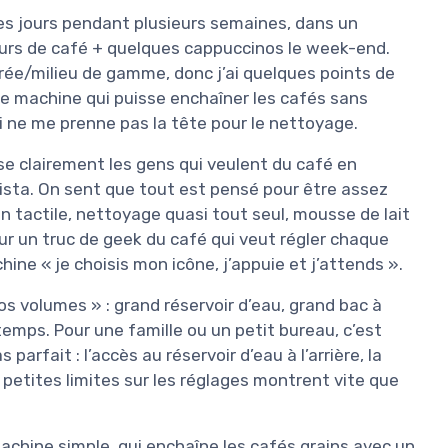
les jours pendant plusieurs semaines, dans un
urs de café + quelques cappuccinos le week-end.
rée/milieu de gamme, donc j’ai quelques points de
ne machine qui puisse enchaîner les cafés sans
ui ne me prenne pas la tête pour le nettoyage.
e clairement les gens qui veulent du café en
ista. On sent que tout est pensé pour être assez
n tactile, nettoyage quasi tout seul, mousse de lait
ur un truc de geek du café qui veut régler chaque
ine « je choisis mon icône, j’appuie et j’attends ».
os volumes » : grand réservoir d’eau, grand bac à
temps. Pour une famille ou un petit bureau, c’est
parfait : l’accès au réservoir d’eau à l’arrière, la
s petites limites sur les réglages montrent vite que
machine simple, qui enchaîne les cafés grains avec un