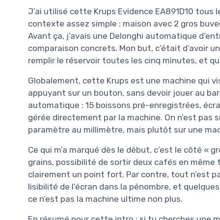
J’ai utilisé cette Krups Evidence EA891D10 tous 
contexte assez simple : maison avec 2 gros buve
Avant ça, j’avais une Delonghi automatique d’ent
comparaison concrets. Mon but, c’était d’avoir u
remplir le réservoir toutes les cinq minutes, et q
Globalement, cette Krups est une machine qui vis
appuyant sur un bouton, sans devoir jouer au bar
automatique : 15 boissons pré-enregistrées, écra
gérée directement par la machine. On n’est pas s
paramètre au millimètre, mais plutôt sur une mach
Ce qui m’a marqué dès le début, c’est le côté « gr
grains, possibilité de sortir deux cafés en même 
clairement un point fort. Par contre, tout n’est pas 
lisibilité de l’écran dans la pénombre, et quelque
ce n’est pas la machine ultime non plus.
En résumé pour cette intro : si tu cherches une 