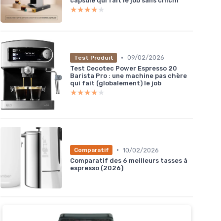
capsule qui fait le job sans chichi
★★★★★
★★★★★
•
09/02/2026
Test Produit
Test Cecotec Power Espresso 20
Barista Pro : une machine pas chère
qui fait (globalement) le job
★★★★★
★★★★★
•
10/02/2026
Comparatif
Comparatif des 6 meilleurs tasses à
espresso (2026)