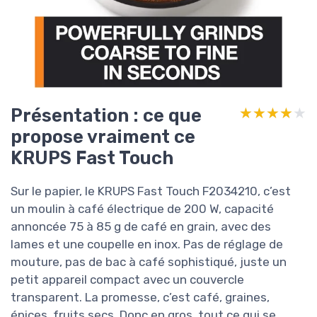
Présentation : ce que
★★★★★
★★★★★
propose vraiment ce
KRUPS Fast Touch
Sur le papier, le KRUPS Fast Touch F2034210, c’est
un moulin à café électrique de 200 W, capacité
annoncée 75 à 85 g de café en grain, avec des
lames et une coupelle en inox. Pas de réglage de
mouture, pas de bac à café sophistiqué, juste un
petit appareil compact avec un couvercle
transparent. La promesse, c’est café, graines,
épices, fruits secs. Donc en gros, tout ce qui se