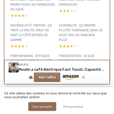
MOINS POUR LES MANIAQUES
MANIAQUES
DU CAFÉ
★★★★★
★★★★★
★★★★★
★★★★★
MATÉRIAUX ET FINITION : ÇA
DURABILITÉ : ÇA INSPIRE
TIENT LA ROUTE, MAIS ON
PLUTÔT CONFIANCE, MAIS CE
SENT LE CÔTÉ ENTRÉE DE
N’EST PAS UN TANK NON
GAMME
PLUS
★★★★★
★★★★★
★★★★★
★★★★★
PERFORMANCE : EFFICACE
PRÉSENTATION : CE QUE
POUR LE QUOTIDIEN, LIMITÉ
PROPOSE VRAIMENT CE
KRUPS
POUR LES PURISTES
KRUPS FAST TOUCH
Moulin a café électrique Fast Touch, Capacité 75g, 200 watts ,F2034210, Noir Noir 200W
★★★★★
★★★★★
★★★★★
★★★★★
🔥
Voir l'offre
Ce site utilise des cookies et vous donne le contrôle sur ceux que
Machines à
vous souhaitez activer
café : voir nos
Tout accepter
Personnaliser
autres tests
Voir tous les tests Machines à café →