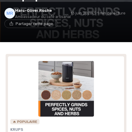
Marc-Oliver Roche
13 juin 2026
1 min de lecture
Ambassadeur du café artisanal
Partager cette page
🔥 POPULAIRE
KRUPS